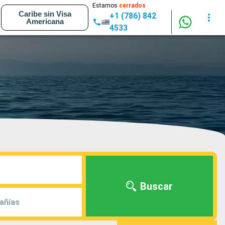
Estamos
cerrados
Caribe sin Visa
+1 (786) 842
Americana
4533
Buscar
añías