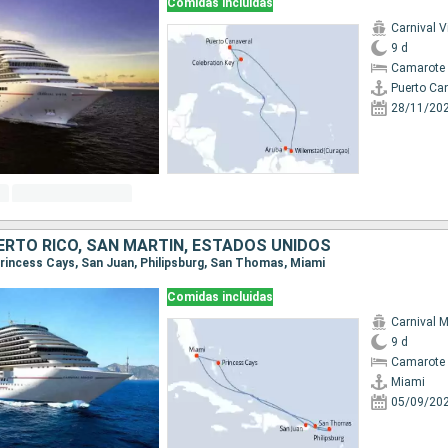
Comidas incluidas
Carnival V
9 d
Camarote 
Puerto Ca
28/11/20
RTO RICO, SAN MARTÍN, ESTADOS UNIDOS
 Princess Cays, San Juan, Philipsburg, San Thomas, Miami
Comidas incluidas
Carnival 
9 d
Camarote 
Miami
05/09/20