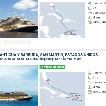
Carnival 
9 d
Camarote 
Miami
04/09/20
 ANTIGUA Y BARBUDA, SAN MARTÍN, ESTADOS UNIDOS
 San Juan, St. Croix, St Kitts, Philipsburg, San Thomas, Miami
Comidas incluidas
Carnival F
11 d
Camarote 
Miami
26/02/20