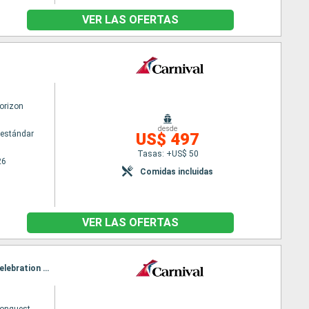
VER LAS OFERTAS
orizon
desde
estándar
US$ 497
Tasas: +US$ 50
26
Comidas incluidas
VER LAS OFERTAS
Itinerario : Miami, San Thomas, Pointe a pitre (Guadalupe), Santa Lucia, Martinica, Philipsburg, Celebration Key, Miami