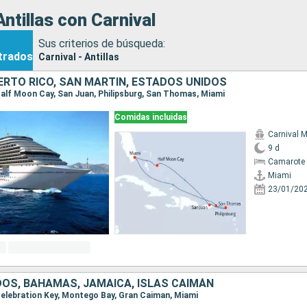
ntillas con Carnival
Sus criterios de búsqueda:
trados
Carnival - Antillas
RTO RICO, SAN MARTÍN, ESTADOS UNIDOS
 Half Moon Cay, San Juan, Philipsburg, San Thomas, Miami
Comidas incluidas
Carnival 
9 d
Camarote 
Miami
23/01/20
OS, BAHAMAS, JAMAICA, ISLAS CAIMÁN
 Celebration Key, Montego Bay, Gran Caiman, Miami