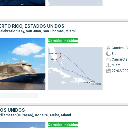
RTO RICO, ESTADOS UNIDOS
 Celebration Key, San Juan, San Thomas, Miami
Comidas incluidas
Carnival C
8 d
Camarote 
Miami
27/02/20
DOS UNIDOS
 Willemstad(Curaçao), Bonaire, Aruba, Miami
Comidas incluidas