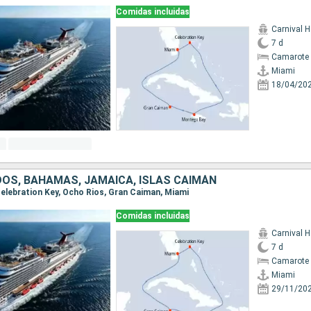
Comidas incluidas
Carnival H
7 d
Camarote 
Miami
18/04/20
OS, BAHAMAS, JAMAICA, ISLAS CAIMÁN
 Celebration Key, Ocho Rios, Gran Caiman, Miami
Comidas incluidas
Carnival H
7 d
Camarote 
Miami
29/11/20