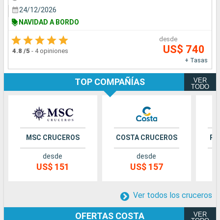
24/12/2026
NAVIDAD A BORDO
desde
US$ 740
4.8
/5
-
4 opiniones
+ Tasas
VER
TOP COMPAÑÍAS
TODO
MSC CRUCEROS
COSTA CRUCEROS
RO
desde
desde
US$ 151
US$ 157
Ver todos los cruceros
VER
OFERTAS COSTA