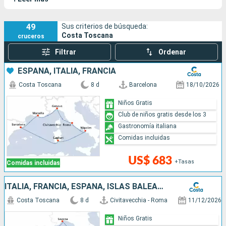
49
Sus criterios de búsqueda:
Costa Toscana
cruceros
Filtrar
Ordenar
ESPAÑA, ITALIA, FRANCIA
Costa Toscana
8 d
Barcelona
18/10/2026
Niños Gratis
Club de niños gratis desde los 3
Gastronomía italiana
Comidas incluidas
US$ 683
+Tasas
Comidas incluidas
ITALIA, FRANCIA, ESPAÑA, ISLAS BALEARES
Costa Toscana
8 d
Civitavecchia - Roma
11/12/2026
Niños Gratis