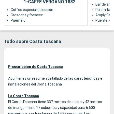
1-CAFFE VERGANO 1882
Bar de ame
Coffee especial selección
Palomitas 
Crescent y focacce
Amply Gama
Puente 6
Puente 7
Todo sobre Costa Toscana
Presentación de Costa Toscana
Aquí tienes un resumen detallado de las características e
instalaciones del Costa Toscana.
La Costa Toscana
El Costa Toscana tiene 337 metros de eslora y 42 metros
de manga. Tiene 17 cubiertas y capacidad para 6.600
pasajeros y una tripulación de 1.682 personas. Los