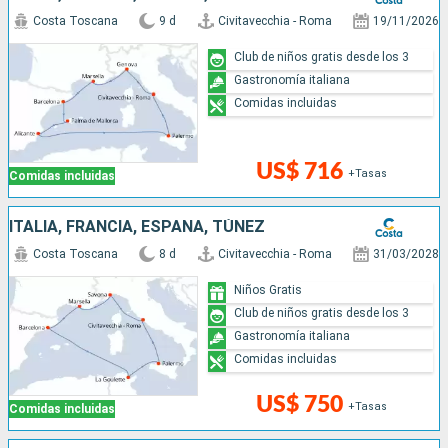
Costa Toscana
9 d
Civitavecchia - Roma
19/11/2026
Club de niños gratis desde los 3
Gastronomía italiana
Comidas incluidas
US$ 716
+Tasas
Comidas incluidas
ITALIA, FRANCIA, ESPAÑA, TÚNEZ
Costa Toscana
8 d
Civitavecchia - Roma
31/03/2028
Niños Gratis
Club de niños gratis desde los 3
Gastronomía italiana
Comidas incluidas
US$ 750
+Tasas
Comidas incluidas