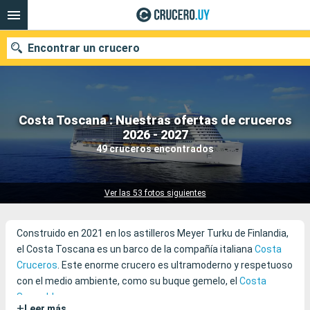
Encontrar un crucero
Costa Toscana : Nuestras ofertas de cruceros
Nuestros destinos
2026 - 2027
49 cruceros encontrados
Fecha de salida
Puertos
Compañías
Ver las 53 fotos siguientes
Buscar
Construido en 2021 en los astilleros Meyer Turku de Finlandia,
el Costa Toscana es un barco de la compañía italiana
Costa
Cruceros
. Este enorme crucero es ultramoderno y respetuoso
con el medio ambiente, como su buque gemelo, el
Costa
Smeralda
.
+
Leer más