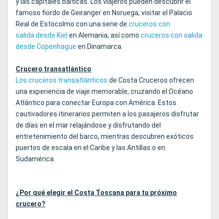
y las capitales bálticas. Los viajeros pueden descubrir el
famoso fiordo de Geiranger en Noruega, visitar el Palacio
Real de Estocolmo con una serie de
cruceros con
salida
desde Kiel
en Alemania, así como
cruceros con salida
desde Copenhague
en Dinamarca.
Crucero transatlántico
Los cruceros transatlánticos
de Costa Cruceros ofrecen
una experiencia de viaje memorable, cruzando el Océano
Atlántico para conectar Europa con América. Estos
cautivadores itinerarios permiten a los pasajeros disfrutar
de días en el mar relajándose y disfrutando del
entretenimiento del barco, mientras descubren exóticos
puertos de escala en el Caribe y las Antillas o en
Sudamérica.
¿Por qué elegir el Costa Toscana para tu próximo
crucero?