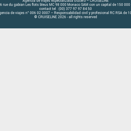
Agencia de viajes especializada crucero – CRUISELINE
6 rue du gabian Les flots bleus MC 98 000 Monaco SAM con un capital de 150 000
contact tel : (00) 377 97 97 84 50
gencia de viajes n° 006 02 0007 – Responsabilidad civil y profesional RC RSA de
© CRUISELINE 2026 - all rights reserved