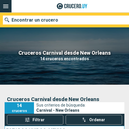
Encontrar un crucero
Nuestros destinos
Cruceros Carnival desde New Orleans
14 cruceros encontrados
Fecha de salida
Puertos
Compañías
Buscar
Cruceros Carnival desde New Orleans
14
Sus criterios de búsqueda:
Carnival - New Orleans
cruceros
Filtrar
Ordenar