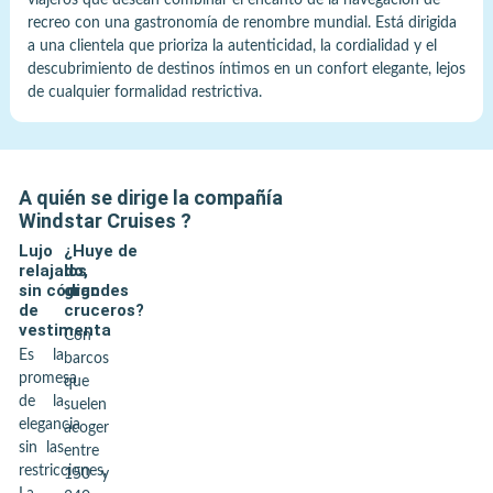
viajeros que desean combinar el encanto de la navegación de
recreo con una gastronomía de renombre mundial. Está dirigida
a una clientela que prioriza la autenticidad, la cordialidad y el
descubrimiento de destinos íntimos en un confort elegante, lejos
de cualquier formalidad restrictiva.
A quién se dirige la compañía
Windstar Cruises
?
Lujo
¿Huye de
relajado,
los
sin código
grandes
de
cruceros?
vestimenta
Con
Es la
barcos
promesa
que
de la
suelen
elegancia
acoger
sin las
entre
restricciones.
150 y