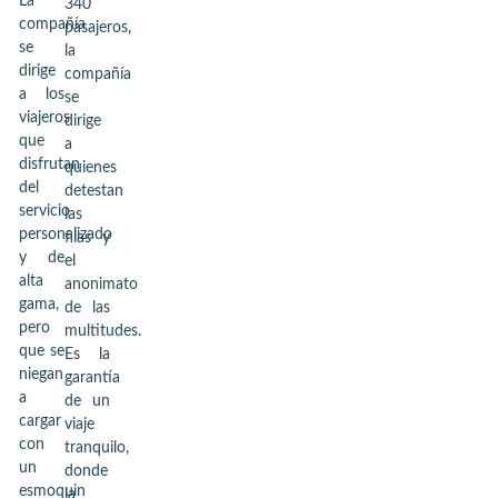
La
340
compañía
pasajeros,
se
la
dirige
compañía
a los
se
viajeros
dirige
que
a
disfrutan
quienes
del
detestan
servicio
las
personalizado
filas y
y de
el
alta
anonimato
gama,
de las
pero
multitudes.
que se
Es la
niegan
garantía
a
de un
cargar
viaje
con
tranquilo,
un
donde
esmoquin
la