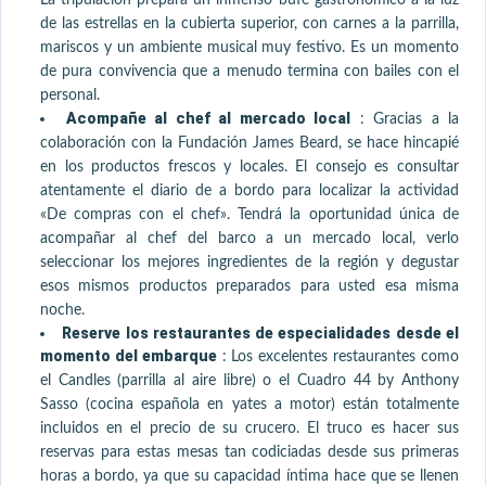
La tripulación prepara un inmenso bufé gastronómico a la luz
de las estrellas en la cubierta superior, con carnes a la parrilla,
mariscos y un ambiente musical muy festivo. Es un momento
de pura convivencia que a menudo termina con bailes con el
personal.
Acompañe al chef al mercado local
:
Gracias a la
colaboración con la Fundación James Beard, se hace hincapié
en los productos frescos y locales. El consejo es consultar
atentamente el diario de a bordo para localizar la actividad
«De compras con el chef». Tendrá la oportunidad única de
acompañar al chef del barco a un mercado local, verlo
seleccionar los mejores ingredientes de la región y degustar
esos mismos productos preparados para usted esa misma
noche.
Reserve los restaurantes de especialidades desde el
momento del embarque
:
Los excelentes restaurantes como
el Candles (parrilla al aire libre) o el Cuadro 44 by Anthony
Sasso (cocina española en yates a motor) están totalmente
incluidos en el precio de su crucero. El truco es hacer sus
reservas para estas mesas tan codiciadas desde sus primeras
horas a bordo, ya que su capacidad íntima hace que se llenen