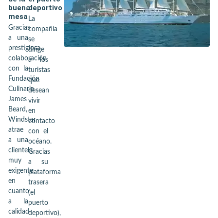
buena
deportivo
mesa
La
Gracias
compañía
a una
se
prestigiosa
dirige
colaboración
a los
con la
turistas
Fundación
que
Culinaria
desean
James
vivir
Beard,
en
Windstar
contacto
atrae
con el
a una
océano.
clientela
Gracias
muy
a su
exigente
plataforma
en
trasera
cuanto
(el
a la
puerto
calidad
deportivo),