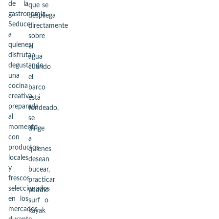
de la
que se
gastronomía.
despliega
Seduce
directamente
a
sobre
quienes
el
disfrutan
agua
degustando
cuando
una
el
cocina
barco
creativa,
está
preparada
fondeado,
al
se
momento
dirige
con
a
productos
quienes
locales
desean
y
bucear,
frescos
practicar
seleccionados
paddle
en los
surf o
mercados
kayak