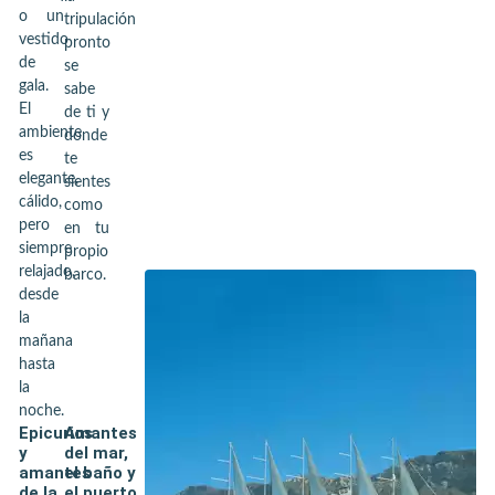
o un
tripulación
vestido
pronto
de
se
gala.
sabe
El
de ti y
ambiente
donde
es
te
elegante,
sientes
cálido,
como
pero
en tu
siempre
propio
relajado,
barco.
desde
la
mañana
hasta
la
noche.
Epicurios
Amantes
y
del mar,
amantes
el baño y
de la
el puerto