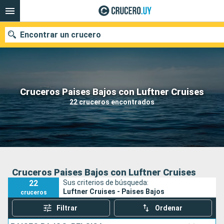
Encontrar un crucero
Nuestros destinos
Cruceros Paises Bajos con Luftner Cruises
22 cruceros encontrados
Fecha de salida
Puertos
Compañías
Buscar
Cruceros Paises Bajos con Luftner Cruises
22
Sus criterios de búsqueda:
Luftner Cruises - Paises Bajos
cruceros
Filtrar
Ordenar