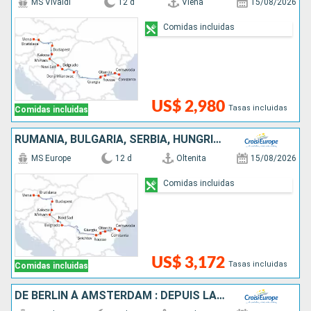
MS Vivaldi
12 d
Viena
15/08/2026
Comidas incluidas
US$ 2,980
Tasas incluidas
Comidas incluidas
RUMANIA, BULGARIA, SERBIA, HUNGRÍA, ESLOVAQUIA, AUSTRIA
MS Europe
12 d
Oltenita
15/08/2026
Comidas incluidas
US$ 3,172
Tasas incluidas
Comidas incluidas
DE BERLIN À AMSTERDAM : DEPUIS LA CAPITALE ALLEMANDE VERS LA HOLLANDE ET SES CANAUX