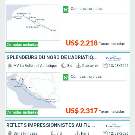
Comidas incluidas
US$ 2,218
Tasas incluidas
Comidas incluidas
SPLENDEURS DU NORD DE L'ADRIATIQUE - ESCALES HISTORIQUES ET BEAUTÉS NATURELLES ENTRE CROATIE ET MONTÉNÉGRO (FORMULE PORT//PORT)
MV La Belle de l Adriatique
8 d
Dubrovnik
13/08/2026
Comidas incluidas
US$ 2,317
Tasas incluidas
Comidas incluidas
REFLETS IMPRESSIONNISTES AU FIL DE LA SEINE
Seine Princess
7 d
Paris
12/08/2026