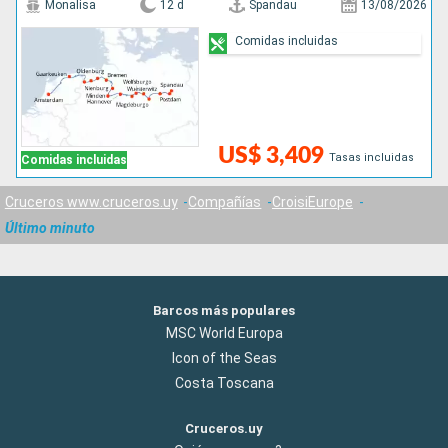
Monalisa
12 d
Spandau
13/08/2026
Comidas incluidas
US$ 3,409
Tasas incluidas
Comidas incluidas
Cruceros www.cruceros.uy
Compañías
CroisiEurope
Último minuto
Barcos más populares
MSC World Europa
Icon of the Seas
Costa Toscana
Cruceros.uy