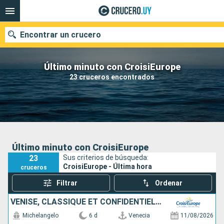
Encontrar un crucero
Último minuto con CroisiEurope
23 cruceros encontrados
Nuestros destinos
Fecha de salida
Puertos
Compañías
Último minuto con CroisiEurope
23
Sus criterios de búsqueda:
Buscar
CroisiEurope - Última hora
cruceros
Filtrar
Ordenar
VENISE, CLASSIQUE ET CONFIDENTIELLE
Michelangelo
6 d
Venecia
11/08/2026