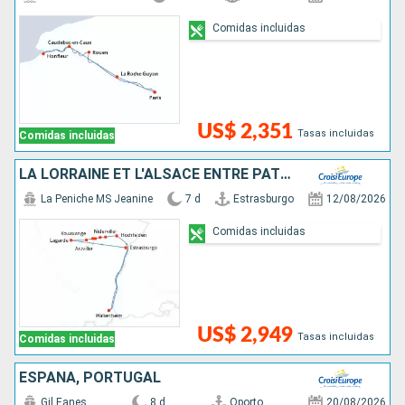
Comidas incluidas
US$ 2,351
Tasas incluidas
Comidas incluidas
LA LORRAINE ET L'ALSACE ENTRE PATRIMOINE ET SAVOIR-FAIRE, CROISIÈRE DE CHARME SUR LE CANAL DE LA MARNE AU RHIN (FORMULE PORT-PORT)
La Peniche MS Jeanine
7 d
Estrasburgo
12/08/2026
Comidas incluidas
US$ 2,949
Tasas incluidas
Comidas incluidas
ESPAÑA, PORTUGAL
Gil Eanes
8 d
Oporto
20/08/2026