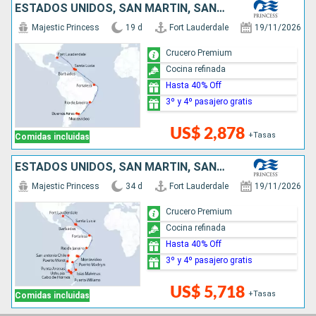
ESTADOS UNIDOS, SAN MARTÍN, SANTA LUCIA, BARBADOS, BRASIL, URUGUAY, ARGENTINA
Majestic Princess
19 d
Fort Lauderdale
19/11/2026
Crucero Premium
Cocina refinada
Hasta 40% Off
3º y 4º pasajero gratis
US$ 2,878
+Tasas
Comidas incluidas
ESTADOS UNIDOS, SAN MARTÍN, SANTA LUCIA, BARBADOS, BRASIL, ARGENTINA, URUGUAY, ISLAS MALVINAS, CHILE
Majestic Princess
34 d
Fort Lauderdale
19/11/2026
Crucero Premium
Cocina refinada
Hasta 40% Off
3º y 4º pasajero gratis
US$ 5,718
+Tasas
Comidas incluidas