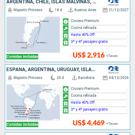
ARGENTINA, CHILE, ISLAS MALVINAS, URUGUAY
Majestic Princess
18 d
Buenos Aires
21/12/2027
Crucero Premium
Cocina refinada
Hasta 40% Off
3º y 4º pasajero gratis
US$ 2,916
+Tasas
Comidas incluidas
ESPAÑA, ARGENTINA, URUGUAY, ISLAS MALVINAS, CHILE
Majestic Princess
20 d
Barcelona
04/12/2026
Crucero Premium
Cocina refinada
Hasta 40% Off
3º y 4º pasajero gratis
US$ 4,469
+Tasas
Comidas incluidas