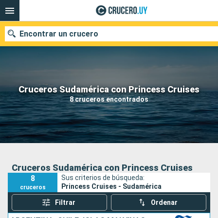
Encontrar un crucero
Nuestros destinos
Cruceros Sudamérica con Princess Cruises
8 cruceros encontrados
Fecha de salida
Puertos
Compañías
Buscar
Cruceros Sudamérica con Princess Cruises
8
Sus criterios de búsqueda:
Princess Cruises - Sudamérica
cruceros
Filtrar
Ordenar