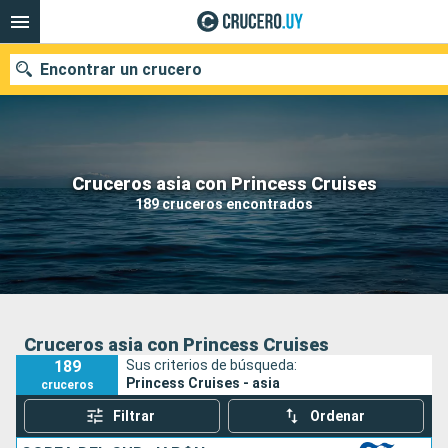
Encontrar un crucero
Nuestros destinos
Cruceros asia con Princess Cruises
189 cruceros encontrados
Fecha de salida
Puertos
Compañías
Buscar
Cruceros asia con Princess Cruises
189
Sus criterios de búsqueda:
Princess Cruises - asia
cruceros
Filtrar
Ordenar