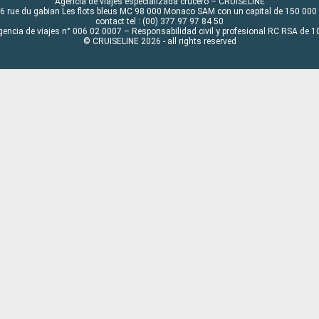
Agencia de viajes especializada crucero – CRUISELINE
6 rue du gabian Les flots bleus MC 98 000 Monaco SAM con un capital de 150 000
contact tel : (00) 377 97 97 84 50
gencia de viajes n° 006 02 0007 – Responsabilidad civil y profesional RC RSA de
© CRUISELINE 2026 - all rights reserved