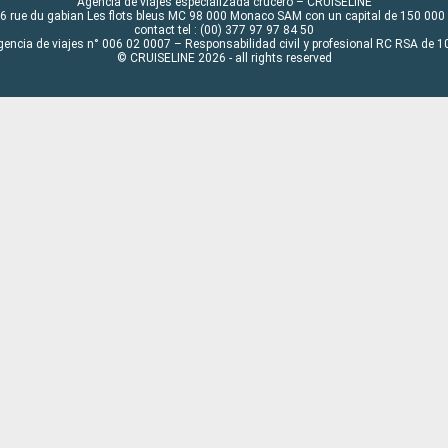
Agencia de viajes especializada crucero – CRUISELINE
6 rue du gabian Les flots bleus MC 98 000 Monaco SAM con un capital de 150 000
contact tel : (00) 377 97 97 84 50
gencia de viajes n° 006 02 0007 – Responsabilidad civil y profesional RC RSA de
© CRUISELINE 2026 - all rights reserved