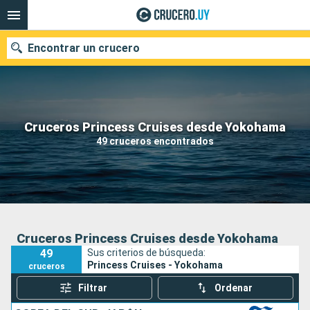
Encontrar un crucero
Nuestros destinos
Cruceros Princess Cruises desde Yokohama
49 cruceros encontrados
Fecha de salida
Puertos
Compañías
Buscar
Cruceros Princess Cruises desde Yokohama
49
Sus criterios de búsqueda:
Princess Cruises - Yokohama
cruceros
Filtrar
Ordenar