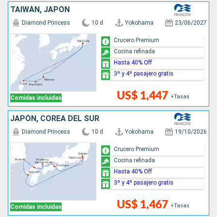
TAIWÁN, JAPÓN
Diamond Princess
10 d
Yokohama
23/06/2027
Crucero Premium
Cocina refinada
Hasta 40% Off
3º y 4º pasajero gratis
US$ 1,447
+Tasas
Comidas incluidas
JAPÓN, COREA DEL SUR
Diamond Princess
10 d
Yokohama
19/10/2026
Crucero Premium
Cocina refinada
Hasta 40% Off
3º y 4º pasajero gratis
US$ 1,467
+Tasas
Comidas incluidas