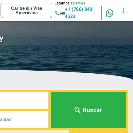
Estamos
abiertos
Caribe sin Visa
+1 (786) 842
Americana
4533
y
Buscar
añías