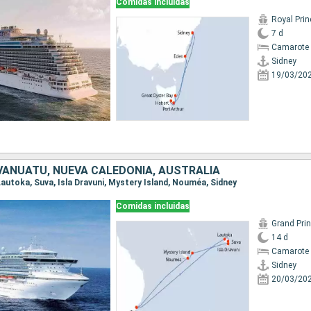
Comidas incluidas
Royal Pri
7 d
Camarote 
Sidney
19/03/20
, VANUATU, NUEVA CALEDONIA, AUSTRALIA
, Lautoka, Suva, Isla Dravuni, Mystery Island, Nouméa, Sidney
Comidas incluidas
Grand Pri
14 d
Camarote 
Sidney
20/03/20