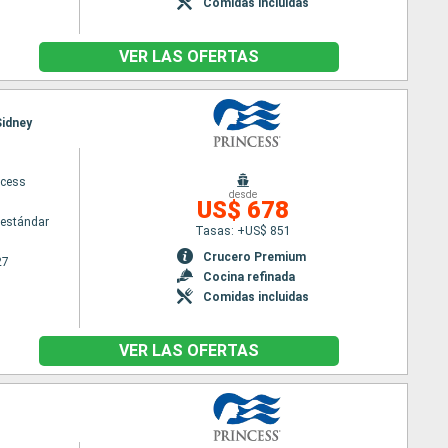
Comidas incluidas
VER LAS OFERTAS
Sidney
ncess
desde
US$ 678
estándar
Tasas: +US$ 851
Crucero Premium
27
Cocina refinada
Comidas incluidas
VER LAS OFERTAS