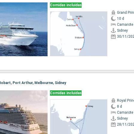
Comidas incluidas
Grand Pri
10 d
Camarote 
Sidney
30/11/20
, Hobart, Port Arthur, Melbourne, Sidney
Comidas incluidas
Royal Pri
8 d
Camarote 
Sidney
28/11/20