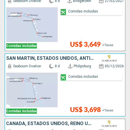
Seabourn Ovation
8 d
Bridgetown
27/02/2027
Comidas incluidas
US$ 3,649
+Tasas
Comidas incluidas
SAN MARTÍN, ESTADOS UNIDOS, ANTIGUA Y BARBUDA, SAN VINCENT Y LAS GRANADINAS, GRENADA, BARBADOS
Seabourn Ovation
8 d
Philipsburg
05/12/2026
Comidas incluidas
US$ 3,698
+Tasas
Comidas incluidas
CANADÁ, ESTADOS UNIDOS, REINO UNIDO, SANTA LUCIA, BARBADOS