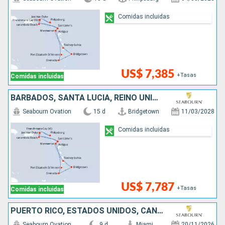
Comidas incluidas
US$ 7,385
+Tasas
Comidas incluidas
BARBADOS, SANTA LUCIA, REINO UNIDO, ESTADOS UNIDOS, SAN MARTÍN, ANTIGUA Y BARBUDA, SAN VINCENT Y LAS GRANADINAS, GRENADA
Seabourn Ovation
15 d
Bridgetown
11/03/2028
Comidas incluidas
US$ 7,787
+Tasas
Comidas incluidas
PUERTO RICO, ESTADOS UNIDOS, CANADÁ, SAN VINCENT Y LAS GRANADINAS, BARBADOS
Seabourn Ovation
9 d
Miami
20/11/2026