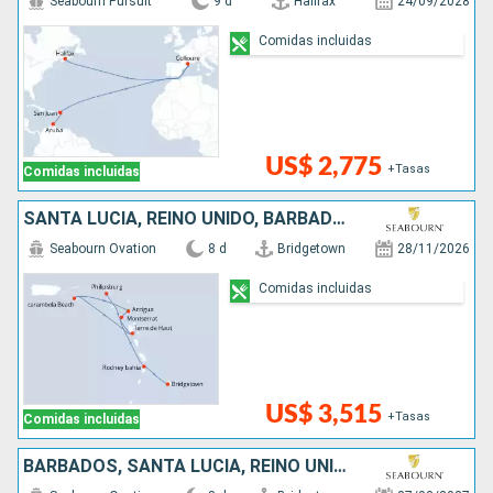
Seabourn Pursuit
9 d
Halifax
24/09/2028
Comidas incluidas
US$ 2,775
+Tasas
Comidas incluidas
SANTA LUCIA, REINO UNIDO, BARBADOS, SAN MARTÍN, ESTADOS UNIDOS, ANTIGUA Y BARBUDA
Seabourn Ovation
8 d
Bridgetown
28/11/2026
Comidas incluidas
US$ 3,515
+Tasas
Comidas incluidas
BARBADOS, SANTA LUCIA, REINO UNIDO, ANTIGUA Y BARBUDA, ESTADOS UNIDOS, SAN MARTÍN