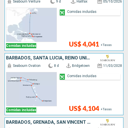
Seabourn Venture
9 d
Halifax
05/10/2026
Comidas incluidas
US$ 4,041
+Tasas
Comidas incluidas
BARBADOS, SANTA LUCIA, REINO UNIDO, ANTIGUA Y BARBUDA, ESTADOS UNIDOS, SAN MARTÍN
Seabourn Ovation
8 d
Bridgetown
11/03/2028
Comidas incluidas
US$ 4,104
+Tasas
Comidas incluidas
BARBADOS, GRENADA, SAN VINCENT Y LAS GRANADINAS, ANTIGUA Y BARBUDA, ESTADOS UNIDOS, , SAN MARTÍN