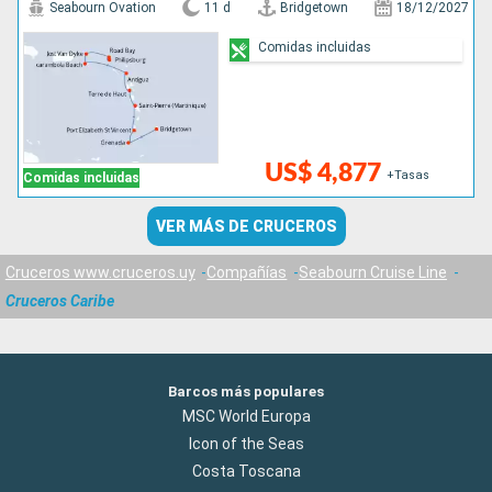
Seabourn Ovation
11 d
Bridgetown
18/12/2027
Comidas incluidas
US$ 4,877
+Tasas
Comidas incluidas
VER MÁS DE CRUCEROS
Cruceros www.cruceros.uy
Compañías
Seabourn Cruise Line
Cruceros Caribe
Barcos más populares
MSC World Europa
Icon of the Seas
Costa Toscana