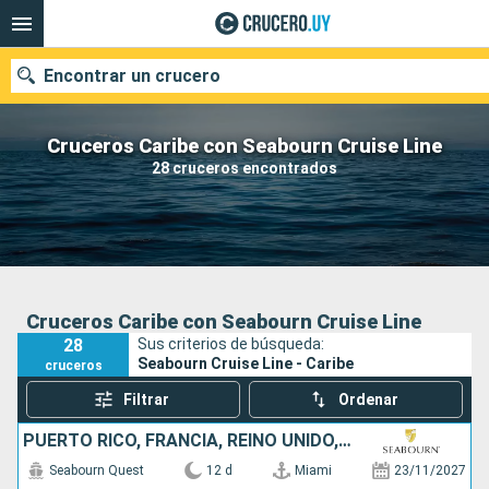
Encontrar un crucero
Cruceros Caribe con Seabourn Cruise Line
28 cruceros encontrados
Nuestros destinos
Fecha de salida
Puertos
Compañías
Cruceros Caribe con Seabourn Cruise Line
28
Sus criterios de búsqueda:
Buscar
Seabourn Cruise Line - Caribe
cruceros
Filtrar
Ordenar
PUERTO RICO, FRANCIA, REINO UNIDO, CANADÁ, ESTADOS UNIDOS
Seabourn Quest
12 d
Miami
23/11/2027