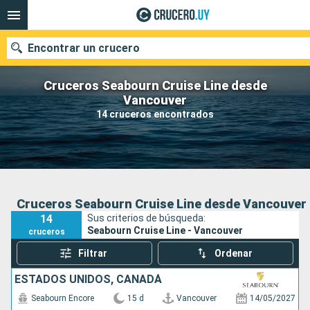
Encontrar un crucero
Cruceros Seabourn Cruise Line desde
Vancouver
14 cruceros encontrados
Nuestros destinos
Fecha de salida
Puertos
Compañías
Cruceros Seabourn Cruise Line desde Vancouver
14
Sus criterios de búsqueda:
Buscar
Seabourn Cruise Line - Vancouver
cruceros
Filtrar
Ordenar
ESTADOS UNIDOS, CANADÁ
Seabourn Encore
15 d
Vancouver
14/05/2027