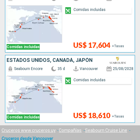
Comidas incluidas
US$ 17,604
+Tasas
Comidas incluidas
ESTADOS UNIDOS, CANADÁ, JAPÓN
Seabourn Encore
35 d
Vancouver
25/08/2028
Comidas incluidas
US$ 18,610
+Tasas
Comidas incluidas
Cruceros www.cruceros.uy
Compañías
Seabourn Cruise Line
Cruceros desde Vancouver