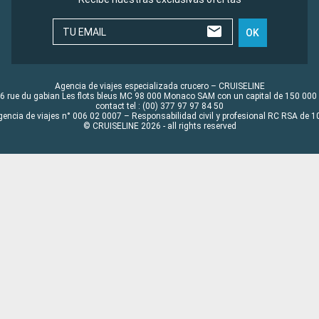
TU EMAIL
OK
Agencia de viajes especializada crucero – CRUISELINE
6 rue du gabian Les flots bleus MC 98 000 Monaco SAM con un capital de 150 000
contact tel : (00) 377 97 97 84 50
gencia de viajes n° 006 02 0007 – Responsabilidad civil y profesional RC RSA de
© CRUISELINE 2026 - all rights reserved