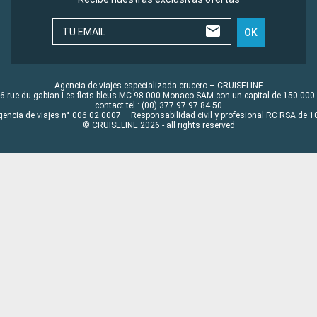
TU EMAIL
OK
Agencia de viajes especializada crucero – CRUISELINE
6 rue du gabian Les flots bleus MC 98 000 Monaco SAM con un capital de 150 000
contact tel : (00) 377 97 97 84 50
gencia de viajes n° 006 02 0007 – Responsabilidad civil y profesional RC RSA de
© CRUISELINE 2026 - all rights reserved