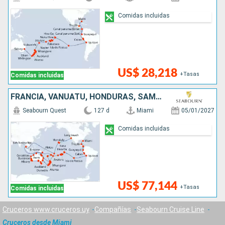
Comidas incluidas
US$ 28,218
+Tasas
Comidas incluidas
FRANCIA, VANUATU, HONDURAS, SAMOA, CHILE, ESTADOS UNIDOS, NUEVA ZELANDA, AUSTRALIA, TAILANDIA, PERÚ, ECUADOR, PAPÚA NUEVA GUINEA, PANAMÁ, FIDJI (ISLAS), NUEVA CALEDONIA, TONGA, ILES COOK
Seabourn Quest
127 d
Miami
05/01/2027
Comidas incluidas
US$ 77,144
+Tasas
Comidas incluidas
Cruceros www.cruceros.uy
Compañías
Seabourn Cruise Line
Cruceros desde Miami