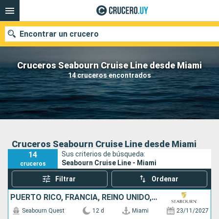
Encontrar un crucero
Cruceros Seabourn Cruise Line desde Miami
14 cruceros encontrados
Nuestros destinos
Fecha de salida
Puertos
Compañías
Cruceros Seabourn Cruise Line desde Miami
14
Sus criterios de búsqueda:
Buscar
Seabourn Cruise Line - Miami
cruceros
Filtrar
Ordenar
PUERTO RICO, FRANCIA, REINO UNIDO, CANADÁ, ESTADOS UNIDOS
Seabourn Quest
12 d
Miami
23/11/2027