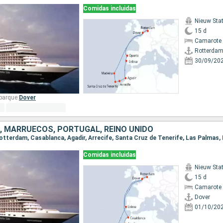
Comidas incluidas
Nieuw St
15 d
Camarote 
Rotterda
30/09/20
barque:
Dover
, MARRUECOS, PORTUGAL, REINO UNIDO
 Rotterdam, Casablanca, Agadir, Arrecife, Santa Cruz de Tenerife, Las Palmas,
Comidas incluidas
Nieuw St
15 d
Camarote 
Dover
01/10/20