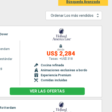
Búsqueda Avanzada
Ordenar Los más vendidos
 Dover
atendam
desde
US$ 2,284
Tasas: +US$ 318
estándar
Cocina refinada
28
Animaciones exclusivas a bordo
Experiencia Premium
Comidas incluidas
VER LAS OFERTAS
, Rotterdam