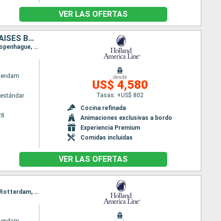
VER LAS OFERTAS
LITUANIA, PORTUGAL, ALEMANIA, REINO UNIDO, DINAMARCA, POLONIA, PAISES BAJOS, NORUEGA, MARRUECOS, LETONIA
Itinerario : Dover, Rotterdam, Oslo, Arhus, Kiel, Warnemunde, Bornholm, Gdynia, Klaipeda, Riga, Copenhague, Dover, Rotterdam, Oporto, Lisboa, Agadir, Arrecife, Santa Cruz de Tenerife, Madeira, Dover
atendam
desde
US$ 4,580
Tasas: +US$ 802
estándar
Cocina refinada
28
Animaciones exclusivas a bordo
Experiencia Premium
Comidas incluidas
VER LAS OFERTAS
Itinerario : Rotterdam, Oporto, Lisboa, Agadir, Arrecife, Santa Cruz de Tenerife, Madeira, Dover, Rotterdam, Alesund, Trondheim, Tromso, Alta, Bergen, Stavanger, Dover, Rotterdam