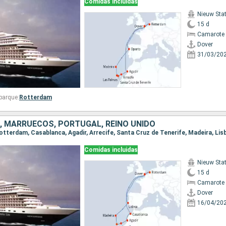
Comidas incluidas
Nieuw St
15 d
Camarote 
Dover
31/03/20
barque:
Rotterdam
, MARRUECOS, PORTUGAL, REINO UNIDO
 Rotterdam, Casablanca, Agadir, Arrecife, Santa Cruz de Tenerife, Madeira, Lis
Comidas incluidas
Nieuw St
15 d
Camarote 
Dover
16/04/20