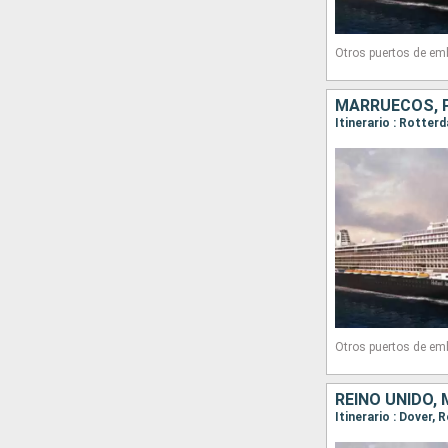
Otros puertos de em
MARRUECOS, P
Otros puertos de em
REINO UNIDO,
Itinerario : Dover,