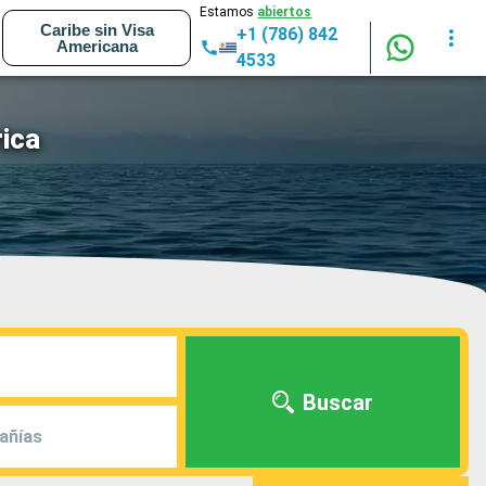
Estamos
abiertos
Caribe sin Visa
+1 (786) 842
Americana
4533
rica
Buscar
añías