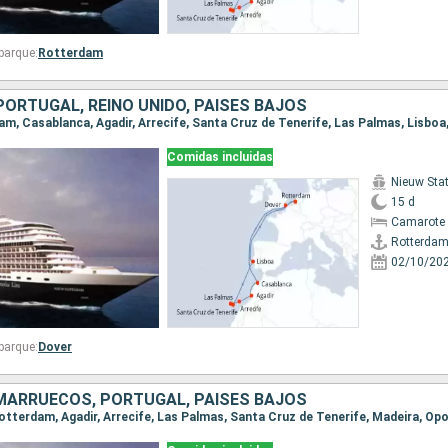
barque:
Rotterdam
ORTUGAL, REINO UNIDO, PAISES BAJOS
Comidas incluidas
Nieuw St
15 d
Camarote 
Rotterda
02/10/20
barque:
Dover
 MARRUECOS, PORTUGAL, PAISES BAJOS
 Rotterdam, Agadir, Arrecife, Las Palmas, Santa Cruz de Tenerife, Madeira, Op