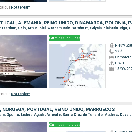
barque:
Rotterdam
Comidas incluidas
Nieuw St
29 d
Camarote 
Dover
15/09/20
barque:
Rotterdam
, NORUEGA, PORTUGAL, REINO UNIDO, MARRUECOS
Comidas incluidas