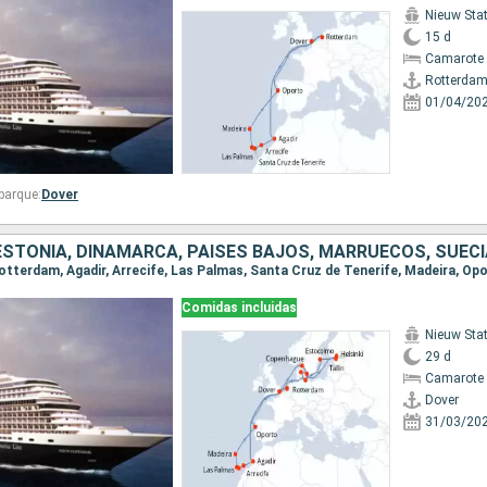
Nieuw St
15 d
Camarote 
Rotterda
01/04/20
barque:
Dover
Comidas incluidas
Nieuw St
29 d
Camarote 
Dover
31/03/20