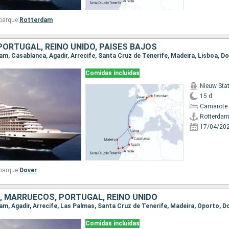
barque:
Rotterdam
ORTUGAL, REINO UNIDO, PAISES BAJOS
Comidas incluidas
Nieuw St
15 d
Camarote 
Rotterda
17/04/20
barque:
Dover
, MARRUECOS, PORTUGAL, REINO UNIDO
Comidas incluidas