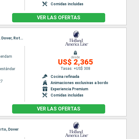
Comidas incluidas
VER LAS OFERTAS
Itinerario : Rotterdam, Casablanca, Agadir, Arrecife, Santa Cruz de Tenerife, Las Palmas, Lisboa, Dover, Rotterdam
atendam
desde
US$ 2,365
Tasas: +US$ 308
estándar
m
Cocina refinada
27
Animaciones exclusivas a bordo
Experiencia Premium
Comidas incluidas
VER LAS OFERTAS
orto, Dover