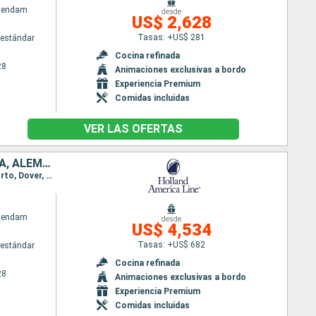
atendam
desde
US$ 2,628
Tasas: +US$ 281
estándar
m
Cocina refinada
28
Animaciones exclusivas a bordo
Experiencia Premium
Comidas incluidas
VER LAS OFERTAS
REINO UNIDO, ESTONIA, DINAMARCA, PAISES BAJOS, MARRUECOS, SUECIA, ALEMANIA, PORTUGAL, FINLANDIA
Itinerario : Dover, Rotterdam, Agadir, Arrecife, Las Palmas, Santa Cruz de Tenerife, Madeira, Oporto, Dover, Rotterdam, Copenhague, Arhus, Warnemunde, Tallin, Helsinki, Estocolmo, Skagen, Dover
atendam
desde
US$ 4,534
Tasas: +US$ 682
estándar
Cocina refinada
28
Animaciones exclusivas a bordo
Experiencia Premium
Comidas incluidas