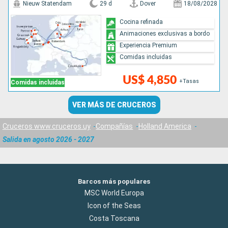
Nieuw Statendam
29 d
Dover
18/08/2028
Cocina refinada
Animaciones exclusivas a bordo
Experiencia Premium
Comidas incluidas
US$ 4,850
+Tasas
Comidas incluidas
VER MÁS DE CRUCEROS
Cruceros www.cruceros.uy
Compañías
Holland America
Salida en agosto 2026 - 2027
Barcos más populares
MSC World Europa
Icon of the Seas
Costa Toscana