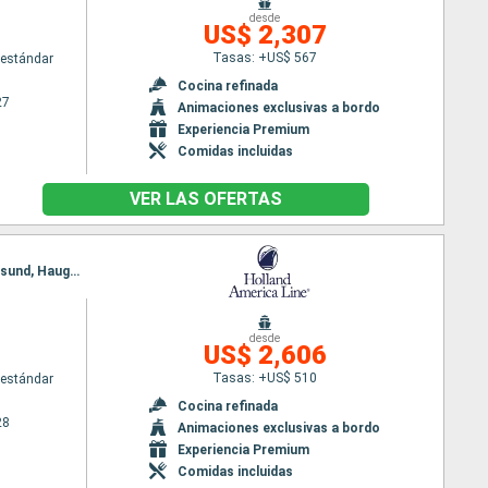
m
desde
US$ 2,307
Tasas: +US$ 567
estándar
Cocina refinada
27
Animaciones exclusivas a bordo
Experiencia Premium
Comidas incluidas
VER LAS OFERTAS
Itinerario : Reykjavik, Grundarfjordur, Heimaey, Runavik, Kirkwall, Rotterdam, Eidfiordo, Olden, Alesund, Haugesund, Rotterdam
m
desde
US$ 2,606
Tasas: +US$ 510
estándar
Cocina refinada
28
Animaciones exclusivas a bordo
Experiencia Premium
Comidas incluidas