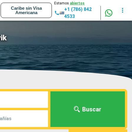
Estamos
abiertos
Caribe sin Visa
+1 (786) 842
Americana
4533
ik
Buscar
añías