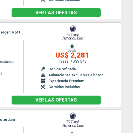
VER LAS OFERTAS
Itinerario : Reykjavik, Heimaey, Invergordon, Queensferry, Rotterdam, Eidfiordo, Olden, Alesund, Bergen, Rotterdam
m
desde
US$ 2,281
Tasas: +US$ 545
estándar
Cocina refinada
27
Animaciones exclusivas a bordo
Experiencia Premium
Comidas incluidas
VER LAS OFERTAS
Amsterdam