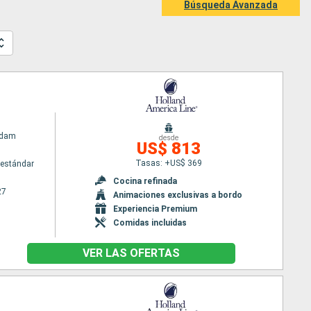
Búsqueda Avanzada
rdam
desde
US$ 813
Tasas: +US$ 369
estándar
Cocina refinada
27
Animaciones exclusivas a bordo
Experiencia Premium
Comidas incluidas
VER LAS OFERTAS