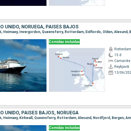
NO UNIDO, NORUEGA, PAISES BAJOS
Comidas incluidas
Rotterda
15 d
Camarote 
Reykjavik
13/06/20
NO UNIDO, PAISES BAJOS, NORUEGA
vik, Heimaey, Kirkwall, Queensferry, Rotterdam, Alesund, Nordfjord, Bergen, 
Comidas incluidas