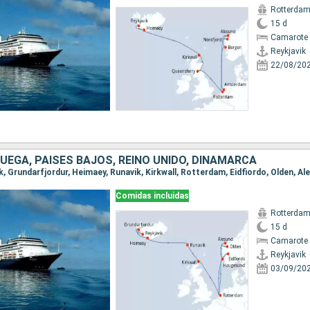
Rotterda
15 d
Camarote 
Reykjavik
22/08/20
RUEGA, PAISES BAJOS, REINO UNIDO, DINAMARCA
Comidas incluidas
Rotterda
15 d
Camarote 
Reykjavik
03/09/20