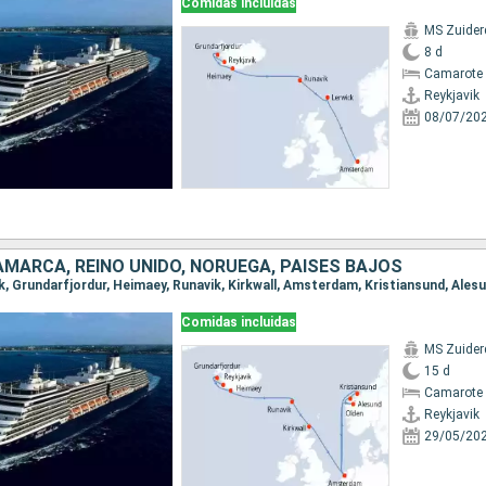
Comidas incluidas
MS Zuide
8 d
Camarote 
Reykjavik
08/07/20
NAMARCA, REINO UNIDO, NORUEGA, PAISES BAJOS
Comidas incluidas
MS Zuide
15 d
Camarote 
Reykjavik
29/05/20