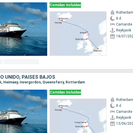
Comidas incluidas
Rotterda
8 d
Camarote 
Reykjavik
18/07/20
NO UNIDO, PAISES BAJOS
vik, Heimaey, Invergordon, Queensferry, Rotterdam
Comidas incluidas
Rotterda
8 d
Camarote 
Reykjavik
13/06/20