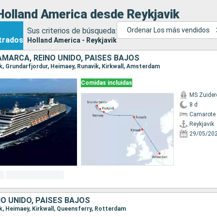
Holland America desde Reykjavik
Sus criterios de búsqueda:
Ordenar Los más vendidos
trados
Holland America - Reykjavik
NAMARCA, REINO UNIDO, PAISES BAJOS
vik, Grundarfjordur, Heimaey, Runavik, Kirkwall, Amsterdam
Comidas incluidas
MS Zuide
8 d
Camarote 
Reykjavik
29/05/20
NO UNIDO, PAISES BAJOS
vik, Heimaey, Kirkwall, Queensferry, Rotterdam