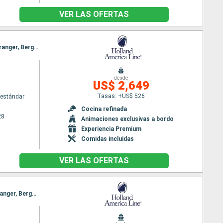
VER LAS OFERTAS
Itinerario : Reykjavik, Grundarfjordur, Heimaey, Runavik, Kirkwall, Rotterdam, Sandnes, Olden, Geiranger, Bergen, Rotterdam
m
desde
US$ 2,649
Tasas: +US$ 526
estándar
Cocina refinada
28
Animaciones exclusivas a bordo
Experiencia Premium
Comidas incluidas
VER LAS OFERTAS
Itinerario : Reykjavik, Grundarfjordur, Heimaey, Runavik, Kirkwall, Rotterdam, Alesund, Olden, Geiranger, Bergen, Rotterdam