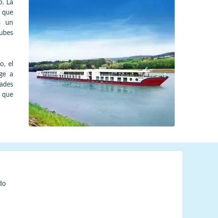
o. La
 que
s un
lubes
o, el
ge a
dades
s que
do