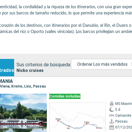
ticidad, la cordialidad y la riqueza de los itinerarios, con una gran experi
 por sus barcos de tamaño reducido, lo que permite una experiencia más í
corazón de los destinos, con itinerarios por el Danubio, el Rin, el Duero o
micas del río) o Oporto (valles vinícolas). Los barcos privilegian un ambie
e los grandes transatlánticos, con un ambiente más clásico y relajado, var
editerráneo, el norte de Europa o hacia África.

ado, que deja tiempo para disfrutar de las escalas mientras se saborea la n
a de descubrimientos culturales, comodidad y un ambiente a escala humana
Sus criterios de búsqueda:
Ordenar Los más vendidos
trados
Nicko cruises
MANIA
, Viena, Krems, Linz, Passau
Comidas incluidas
MS Maxim
5 d
Camarote 
Passau
07/12/20