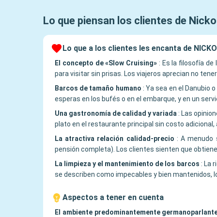
Lo que piensan los clientes de
Nicko
Lo que a los clientes les encanta de NIC
El concepto de «Slow Cruising»
:
Es la filosofía d
para visitar sin prisas. Los viajeros aprecian no te
Barcos de tamaño humano
:
Ya sea en el Danubio o
esperas en los bufés o en el embarque, y en un serv
Una gastronomía de calidad y variada
:
Las opinion
plato en el restaurante principal sin costo adiciona
La atractiva relación calidad-precio
:
A menudo s
pensión completa). Los clientes sienten que obtiene
La limpieza y el mantenimiento de los barcos
:
La r
se describen como impecables y bien mantenidos, lo 
Aspectos a tener en cuenta
El ambiente predominantemente germanoparlant