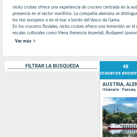
nicko cruises ofrece una experiencia de crucero centrada en la auten
presencia en el sector marítimo. La compañía alemana se distingue
los ríos europeos o en el mar a bordo del Vasco da Gama.

En los cruceros fluviales, nicko cruises ofrece una inmersión en el 
escalas culturales como Viena (herencia imperial), Budapest (panorá
atento y una gastronomía inspirada en las cocinas locales.

Ver más
En el mar, el Vasco da Gama ofrece una experiencia diferente a la d
espacios al aire libre e itinerarios variados, especialmente por el M
La filosofía de Nicko Cruises se basa en un ritmo de viaje equilibr
Un crucero accesible y auténtico, ideal para los viajeros en busc
FILTRAR LA BÚSQUEDA
48
cruceros
encon
Encuentre aquí todos los consejos más populares
AUSTRIA, ALE
Itinerario : Passau