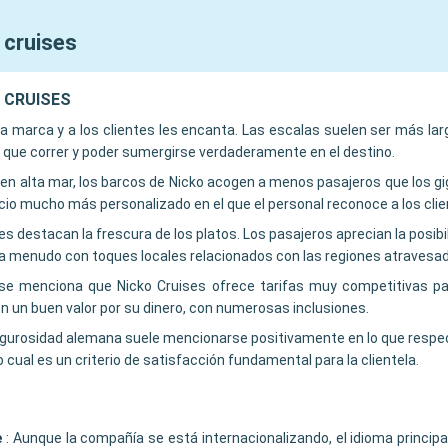
 cruises
KO CRUISES
e la marca y a los clientes les encanta. Las escalas suelen ser más la
ner que correr y poder sumergirse verdaderamente en el destino.
 en alta mar, los barcos de Nicko acogen a menos pasajeros que los gi
icio mucho más personalizado en el que el personal reconoce a los clie
es destacan la frescura de los platos. Los pasajeros aprecian la posibil
l, a menudo con toques locales relacionados con las regiones atravesa
e menciona que Nicko Cruises ofrece tarifas muy competitivas par
n un buen valor por su dinero, con numerosas inclusiones.
igurosidad alemana suele mencionarse positivamente en lo que respec
cual es un criterio de satisfacción fundamental para la clientela.
e
:
Aunque la compañía se está internacionalizando, el idioma principa