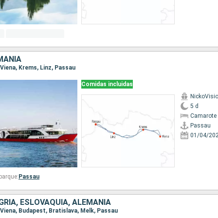
MANIA
, Viena, Krems, Linz, Passau
Comidas incluidas
NickoVisi
5 d
Camarote 
Passau
01/04/20
barque:
Passau
GRÍA, ESLOVAQUIA, ALEMANIA
, Viena, Budapest, Bratislava, Melk, Passau