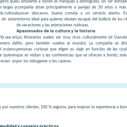
iajeros que
El ambiente a bordo es tranquilo y distinguido, sin ser estirad
 largas y
compañía atrae principalmente a parejas de 50 años o más
la cultura
buscan descanso, buena comida y un servicio atento. E
 sin estar
entorno ideal para quienes desean escapar del bullicio de los c
de vacaciones y las animaciones ruidosas.
Apasionados de la cultura y la historia
 Ya sea en
Los itinerarios suelen ser muy ricos culturalmente (el Danubi
número de
Rin, pero también vueltas al mundo). La compañía se diri
l océano,
personas curiosas que eligen su viaje en función de las ciu
e quieren
que se visitan y las conferencias que se ofrecen a bordo, má
recian un
por los toboganes o los casinos.
s por nuestros clientes, 100 % seguros, para mejorar tu experiencia a bor
modidad y consejos prácticos