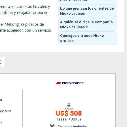
encia en cruceros fluviales y 
Lo que piensan los clientes
de
ntima y relajada, ya sea en 
Nicko cruises
A quién se dirige la compañía
 el Mekong, salpicados de 
Nicko cruises ?
nte acogedor, con un servicio 
Consejos y trucos
Nicko
cruises
ios restaurantes, agradables 
avegación.

.

a
desde
exterior
US$ 508
Tasas: +US$ 59
27
Comidas incluidas