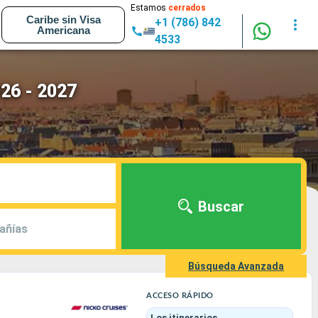
Estamos
cerrados
Caribe sin Visa
+1 (786) 842
Americana
4533
026 - 2027
Buscar
añías
Búsqueda Avanzada
ACCESO RÁPIDO
Los itinerarios