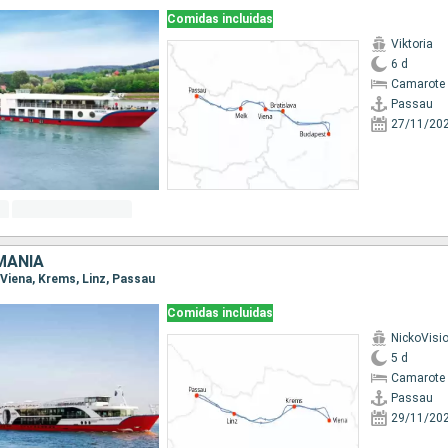
Comidas incluidas
Viktoria
6 d
Camarote 
Passau
27/11/20
MANIA
, Viena, Krems, Linz, Passau
Comidas incluidas
NickoVisi
5 d
Camarote 
Passau
29/11/20