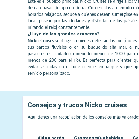
Este es el público principal. Nicko Cruises se dirige a los v
desean pasar tiempo en tierra. Con escalas a menudo más
horarios relajados, seduce a quienes desean sumergirse en 
local, pasear por las ciudades y disfrutar de los paisajes
mirando el reloj constantemente.
¿Huye de los grandes cruceros?
Nicko Cruises se dirige a quienes detestan las multitudes.
sus barcos fluviales o en su buque de alta mar, el 
pasajeros es limitado (a menudo menos de 1000 para e
menos de 200 para el río). Es perfecta para clientes qu
evitar las colas en el bufé o en el embarque y que ap
servicio personalizado.
Consejos y trucos
Nicko cruises
Aquí tienes una recopilación de los consejos más valorado
Vida a bordo
Gastronomía y bebidas
Co