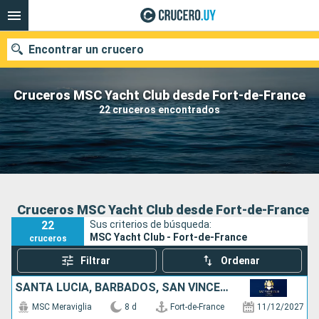
Encontrar un crucero
Cruceros MSC Yacht Club desde Fort-de-France
22 cruceros encontrados
Nuestros destinos
Fecha de salida
Puertos
Compañías
Cruceros MSC Yacht Club desde Fort-de-France
22
Sus criterios de búsqueda:
Buscar
MSC Yacht Club - Fort-de-France
cruceros
Filtrar
Ordenar
SANTA LUCIA, BARBADOS, SAN VINCENT Y LAS GRANADINAS, GRENADA
MSC Meraviglia
8 d
Fort-de-France
11/12/2027