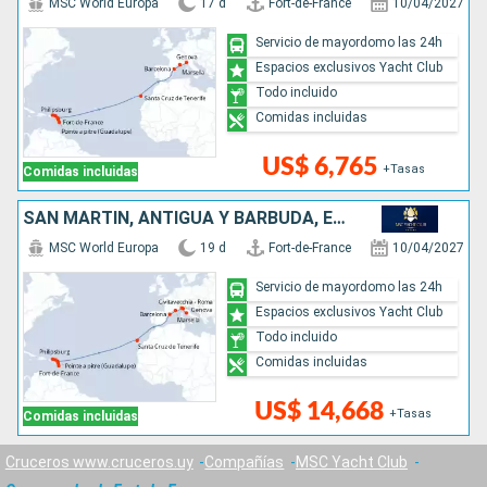
MSC World Europa
17 d
Fort-de-France
10/04/2027
Servicio de mayordomo las 24h
Espacios exclusivos Yacht Club
Todo incluido
Comidas incluidas
US$ 6,765
+Tasas
Comidas incluidas
SAN MARTÍN, ANTIGUA Y BARBUDA, ESPAÑA, FRANCIA, ITALIA
MSC World Europa
19 d
Fort-de-France
10/04/2027
Servicio de mayordomo las 24h
Espacios exclusivos Yacht Club
Todo incluido
Comidas incluidas
US$ 14,668
+Tasas
Comidas incluidas
Cruceros www.cruceros.uy
Compañías
MSC Yacht Club