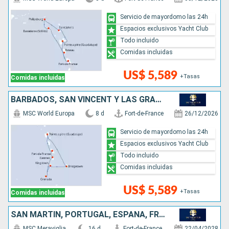
Servicio de mayordomo las 24h
Espacios exclusivos Yacht Club
Todo incluido
Comidas incluidas
US$ 5,589
+Tasas
Comidas incluidas
BARBADOS, SAN VINCENT Y LAS GRANADINAS, GRENADA, SANTA LUCIA
MSC World Europa
8 d
Fort-de-France
26/12/2026
Servicio de mayordomo las 24h
Espacios exclusivos Yacht Club
Todo incluido
Comidas incluidas
US$ 5,589
+Tasas
Comidas incluidas
SAN MARTÍN, PORTUGAL, ESPAÑA, FRANCIA
MSC Meraviglia
16 d
Fort-de-France
22/04/2028