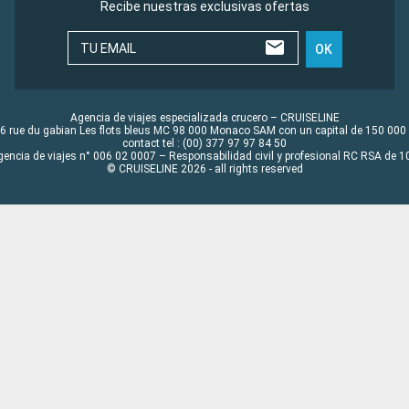
Recibe nuestras exclusivas ofertas
TU EMAIL
OK
Agencia de viajes especializada crucero – CRUISELINE
6 rue du gabian Les flots bleus MC 98 000 Monaco SAM con un capital de 150 000
contact tel : (00) 377 97 97 84 50
gencia de viajes n° 006 02 0007 – Responsabilidad civil y profesional RC RSA de
© CRUISELINE 2026 - all rights reserved