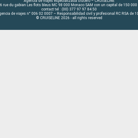
Agencia de viajes especializada crucero – CRUISELINE
6 rue du gabian Les flots bleus MC 98 000 Monaco SAM con un capital de 150 000
contact tel : (00) 377 97 97 84 50
gencia de viajes n° 006 02 0007 – Responsabilidad civil y profesional RC RSA de
© CRUISELINE 2026 - all rights reserved