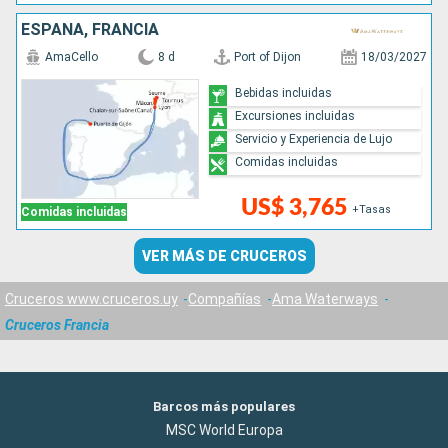
ESPAÑA, FRANCIA
AmaCello
8 d
Port of Dijon
18/03/2027
Bebidas incluidas
Excursiones incluidas
Servicio y Experiencia de Lujo
Comidas incluidas
US$ 3,765
+Tasas
Comidas incluidas
VER MÁS DE CRUCEROS
Cruceros www.cruceros.uy
Compañías
Ama Waterways
Cruceros Francia
Barcos más populares
MSC World Europa