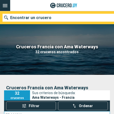
Encontrar un crucero
Nuestros destinos
Cruceros Francia con Ama Waterways
32 cruceros encontrados
Fecha de salida
Puertos
Compañías
Buscar
Cruceros Francia con Ama Waterways
32
Sus criterios de búsqueda:
Ama Waterways - Francia
cruceros
Filtrar
Ordenar