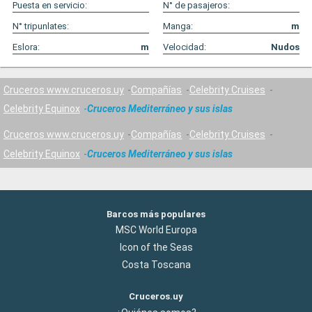
Puesta en servicio:
N° de pasajeros:
N° tripunlates:
Manga:
m
Eslora:
m
Velocidad:
Nudos
Cruceros www.cruceros.uy
Compañías
Celebrity Cruises
Celebrity Equinox
Cruceros Mediterráneo y sus islas
Cruceros www.cruceros.uy
Compañías
Celebrity Cruises
Celebrity Equinox
Cruceros Mediterráneo y sus islas
Barcos más populares
MSC World Europa
Icon of the Seas
Costa Toscana
Cruceros.uy