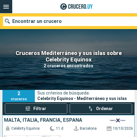
Encontrar un crucero
Cruceros Mediterráneo y sus islas sobre
Nuestros destinos
Celebrity Equinox
2 cruceros encontrados
Fecha de salida
Puertos
Compañías
2
Sus criterios de búsqueda:
Buscar
Celebrity Equinox - Mediterráneo y sus islas
cruceros
Filtrar
Ordenar
MALTA, ITALIA, FRANCIA, ESPAÑA
Celebrity Equinox
11 d
Barcelona
10/10/2026