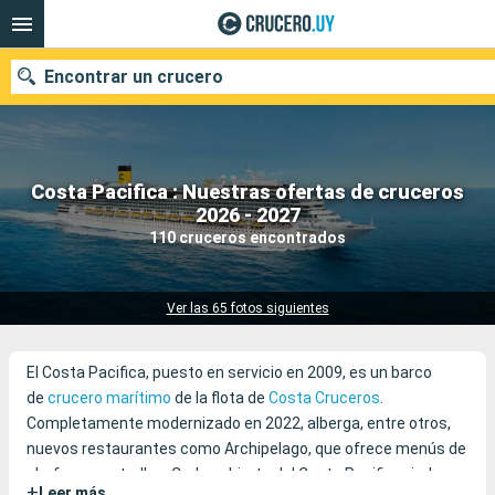
Encontrar un crucero
Costa Pacifica : Nuestras ofertas de cruceros
Nuestros destinos
2026 - 2027
110 cruceros encontrados
Fecha de salida
Puertos
Compañías
Ver las 65 fotos siguientes
Buscar
El Costa Pacifica, puesto en servicio en 2009, es un barco
de
crucero marítimo
de la flota de
Costa Cruceros
.
Completamente modernizado en 2022, alberga, entre otros,
nuevos restaurantes como Archipelago, que ofrece menús de
chefs con estrellas. Cada cubierta del Costa Pacifica rinde
+
Leer más