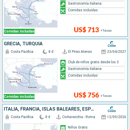
Gastronomía italiana
Comidas incluidas
US$ 713
+Tasas
Comidas incluidas
GRECIA, TURQUÍA
Costa Pacifica
8 d
El Pireo Atenas
23/04/2027
Club de niños gratis desde los 3
Gastronomía italiana
Comidas incluidas
US$ 756
+Tasas
Comidas incluidas
ITALIA, FRANCIA, ISLAS BALEARES, ESPAÑA
Costa Pacifica
8 d
Civitavecchia - Roma
12/09/2026
Niños Gratis