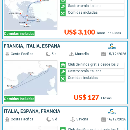
Gastronomía italiana
Comidas incluidas
US$ 3,100
Tasas incluidas
Comidas incluidas
FRANCIA, ITALIA, ESPAÑA
Costa Pacifica
5 d
Marsella
15/12/2026
Club de niños gratis desde los 3
Gastronomía italiana
Comidas incluidas
US$ 127
+Tasas
Comidas incluidas
ITALIA, ESPAÑA, FRANCIA
Costa Pacifica
5 d
Savona
16/12/2026
Club de niños gratis desde los 3