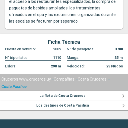
el acceso a los restaurantes especializados, la compra de
paquetes de bebidas ampliados, los tratamientos
ofrecidos en el spa y las excursiones organizadas durante
las escalas se facturan por separado.
Ficha Técnica
Puesta en servicio:
2009
N° de pasajeros:
3780
N° tripunlates:
1110
Manga:
35
m
Eslora:
290
m
Velocidad:
23
Nudos
Cruceros www.cruceros.uy
Compañías
Costa Cruceros
Costa Pacifica
La flota de Costa Cruceros
Los destinos de Costa Pacifica