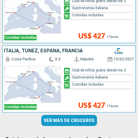
Club de niños gratis desde los 3
Gastronomía italiana
Comidas incluidas
US$ 427
+Tasas
Comidas incluidas
ITALIA, TÚNEZ, ESPAÑA, FRANCIA
Costa Pacifica
8 d
Nápoles
15/02/2027
Club de niños gratis desde los 3
Gastronomía italiana
Comidas incluidas
US$ 427
+Tasas
Comidas incluidas
VER MÁS DE CRUCEROS