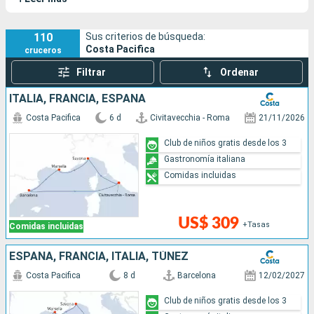
homenaje a un músico famoso y la música está en el corazón
de la experiencia: déjate llevar por un musical en la noche o por
un espectáculo cautivador en el teatro. Sus sister-ships son
110
Sus criterios de búsqueda:
Costa Pacifica
cruceros
el
Costa Serena
, el
Costa Favolosa
y el
Costa Fascinosa
.
Filtrar
Ordenar
ITALIA, FRANCIA, ESPAÑA
Costa Pacifica
6 d
Civitavecchia - Roma
21/11/2026
Club de niños gratis desde los 3
Gastronomía italiana
Comidas incluidas
US$ 309
+Tasas
Comidas incluidas
ESPAÑA, FRANCIA, ITALIA, TÚNEZ
Costa Pacifica
8 d
Barcelona
12/02/2027
Club de niños gratis desde los 3