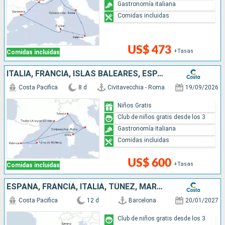
Gastronomía italiana
Comidas incluidas
US$ 473
+Tasas
Comidas incluidas
ITALIA, FRANCIA, ISLAS BALEARES, ESPAÑA
Costa Pacifica
8 d
Civitavecchia - Roma
19/09/2026
Niños Gratis
Club de niños gratis desde los 3
Gastronomía italiana
Comidas incluidas
US$ 600
+Tasas
Comidas incluidas
ESPAÑA, FRANCIA, ITALIA, TÚNEZ, MARRUECOS
Costa Pacifica
12 d
Barcelona
20/01/2027
Club de niños gratis desde los 3