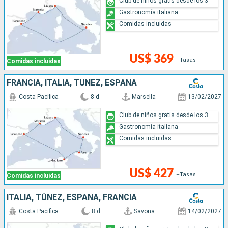
Club de niños gratis desde los 3
Gastronomía italiana
Comidas incluidas
US$ 369
+Tasas
Comidas incluidas
FRANCIA, ITALIA, TÚNEZ, ESPAÑA
Costa Pacifica
8 d
Marsella
13/02/2027
Club de niños gratis desde los 3
Gastronomía italiana
Comidas incluidas
US$ 427
+Tasas
Comidas incluidas
ITALIA, TÚNEZ, ESPAÑA, FRANCIA
Costa Pacifica
8 d
Savona
14/02/2027