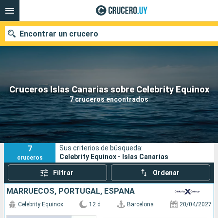
Encontrar un crucero
Nuestros destinos
Cruceros Islas Canarias sobre Celebrity Equinox
7 cruceros encontrados
Fecha de salida
Puertos
Compañías
7
Sus criterios de búsqueda:
Buscar
Celebrity Equinox - Islas Canarias
cruceros
Filtrar
Ordenar
MARRUECOS, PORTUGAL, ESPAÑA
Celebrity Equinox
12 d
Barcelona
20/04/2027