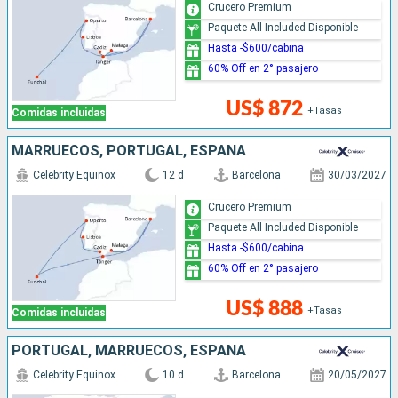
Crucero Premium
Paquete All Included Disponible
Hasta -$600/cabina
60% Off en 2° pasajero
US$ 872
+Tasas
Comidas incluidas
MARRUECOS, PORTUGAL, ESPAÑA
Celebrity Equinox
12 d
Barcelona
30/03/2027
Crucero Premium
Paquete All Included Disponible
Hasta -$600/cabina
60% Off en 2° pasajero
US$ 888
+Tasas
Comidas incluidas
PORTUGAL, MARRUECOS, ESPAÑA
Celebrity Equinox
10 d
Barcelona
20/05/2027