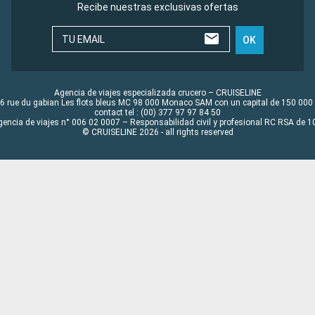
Recibe nuestras exclusivas ofertas
TU EMAIL
OK
Agencia de viajes especializada crucero – CRUISELINE
6 rue du gabian Les flots bleus MC 98 000 Monaco SAM con un capital de 150 000
contact tel : (00) 377 97 97 84 50
gencia de viajes n° 006 02 0007 – Responsabilidad civil y profesional RC RSA de
© CRUISELINE 2026 - all rights reserved