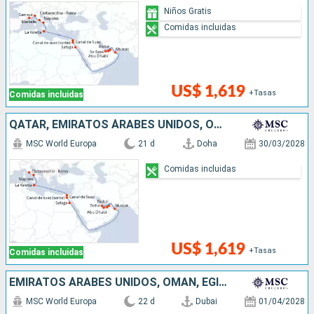
Niños Gratis
Comidas incluidas
US$ 1,619
+Tasas
Comidas incluidas
QATAR, EMIRATOS ÁRABES UNIDOS, OMAN, EGIPTO, MALTA, ITALIA
MSC World Europa
21 d
Doha
30/03/2028
Comidas incluidas
US$ 1,619
+Tasas
Comidas incluidas
EMIRATOS ÁRABES UNIDOS, OMAN, EGIPTO, MALTA, ITALIA, FRANCIA, ESPAÑA
MSC World Europa
22 d
Dubai
01/04/2028