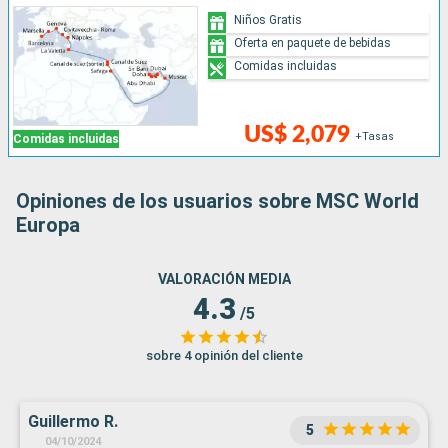
Niños Gratis
Oferta en paquete de bebidas
Comidas incluidas
US$ 2,079
+Tasas
Comidas incluidas
Opiniones de los usuarios sobre MSC World
Europa
VALORACIÓN MEDIA
4.3
/5
sobre 4 opinión del cliente
Guillermo R.
5
04/10/2024