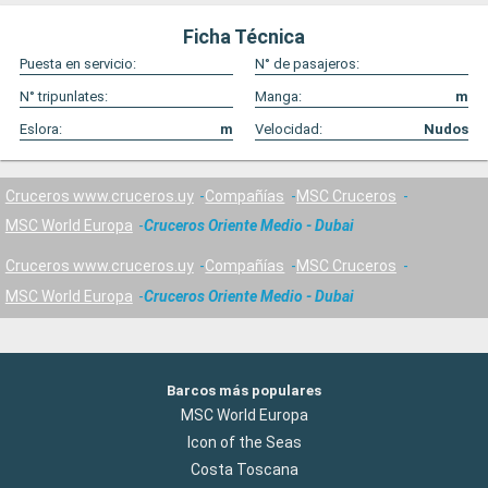
Ficha Técnica
Puesta en servicio:
N° de pasajeros:
N° tripunlates:
Manga:
m
Eslora:
m
Velocidad:
Nudos
Cruceros www.cruceros.uy
Compañías
MSC Cruceros
MSC World Europa
Cruceros Oriente Medio - Dubai
Cruceros www.cruceros.uy
Compañías
MSC Cruceros
MSC World Europa
Cruceros Oriente Medio - Dubai
Barcos más populares
MSC World Europa
Icon of the Seas
Costa Toscana