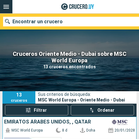
Encontrar un crucero
Cruceros Oriente Medio - Dubai sobre MSC
Nuestros destinos
World Europa
13 cruceros encontrados
Fecha de salida
Puertos
Compañías
13
Sus criterios de búsqueda:
Buscar
MSC World Europa - Oriente Medio - Dubai
cruceros
Filtrar
Ordenar
EMIRATOS ÁRABES UNIDOS, , QATAR
MSC World Europa
8 d
Doha
20/01/2028