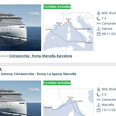
Comidas incluidas
MSC Worl
7 d
Camarote
Genova
08/11/20
arque:
Civitavecchia - Roma,
Marsella,
Barcelona
A
a, Genova, Civitavecchia - Roma, La Spezia, Marsella
Comidas incluidas
MSC Worl
5 d
Camarote
Marsella
13/11/20