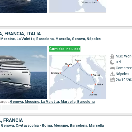
, FRANCIA, ITALIA
, Messine, La Valetta, Barcelona, Marsella, Genova, Nápoles
Comidas incluidas
MSC Worl
8 d
Camarote
Nápoles
26/10/20
arque:
Genova,
Messine,
La Valetta,
Marsella,
Barcelona
A, FRANCIA
a, Genova, Civitavecchia - Roma, Messine, Barcelona, Marsella