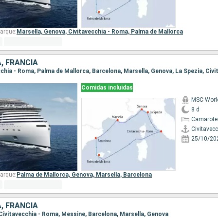
arque:
Marsella,
Genova,
Civitavecchia - Roma,
Palma de Mallorca
A, FRANCIA
Comidas incluidas
MSC Worl
8 d
Camarote
Civitavec
25/10/20
arque:
Palma de Mallorca,
Genova,
Marsella,
Barcelona
A, FRANCIA
, Civitavecchia - Roma, Messine, Barcelona, Marsella, Genova