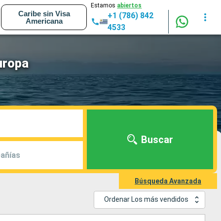
Estamos
abiertos
Caribe sin Visa
+1 (786) 842
Americana
4533
uropa
Buscar
añías
Búsqueda Avanzada
Ordenar Los más vendidos