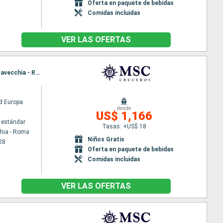
Oferta en paquete de bebidas
Comidas incluidas
VER LAS OFERTAS
Itinerario : Civitavecchia - Roma, Palma de Mallorca, Barcelona, Marsella, Genova, La Spezia, Civitavecchia - Roma
d Europa
desde
US$ 1,166
 estándar
Tasas: +US$ 18
chia - Roma
Niños Gratis
28
Oferta en paquete de bebidas
Comidas incluidas
VER LAS OFERTAS