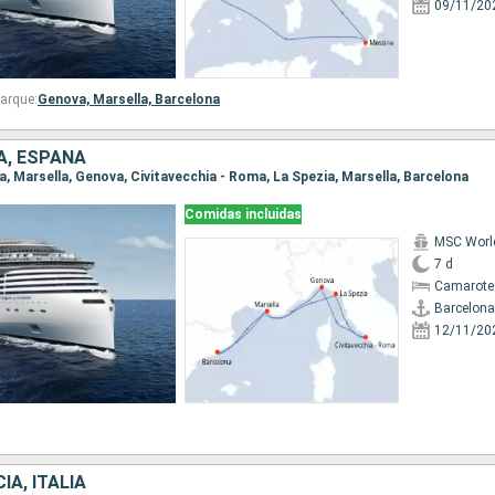
09/11/20
arque:
Genova,
Marsella,
Barcelona
IA, ESPAÑA
na, Marsella, Genova, Civitavecchia - Roma, La Spezia, Marsella, Barcelona
Comidas incluidas
MSC Worl
7 d
Camarote
Barcelona
12/11/20
IA, ITALIA