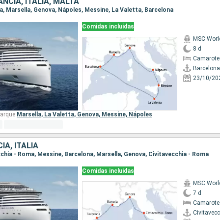
NCIA, ITALIA, MALTA
na, Marsella, Genova, Nápoles, Messine, La Valetta, Barcelona
Comidas incluidas
MSC Worl
8 d
Camarote
Barcelona
23/10/20
arque:
Marsella,
La Valetta,
Genova,
Messine,
Nápoles
IA, ITALIA
ecchia - Roma, Messine, Barcelona, Marsella, Genova, Civitavecchia - Roma
Comidas incluidas
MSC Worl
7 d
Camarote
Civitavec