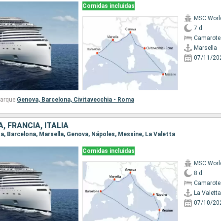
Comidas incluidas
MSC Worl
7 d
Camarote
Marsella
07/11/20
arque:
Genova,
Barcelona,
Civitavecchia - Roma
, FRANCIA, ITALIA
tta, Barcelona, Marsella, Genova, Nápoles, Messine, La Valetta
Comidas incluidas
MSC Worl
8 d
Camarote
La Valetta
07/10/20