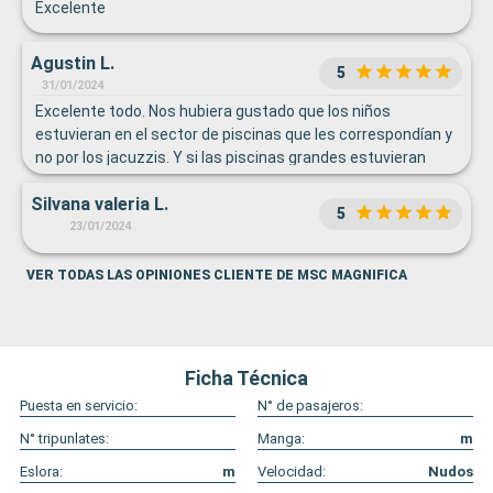
Excelente
Agustin L.
5
31/01/2024
Excelente todo. Nos hubiera gustado que los niños
estuvieran en el sector de piscinas que les correspondían y
no por los jacuzzis. Y si las piscinas grandes estuvieran
climatizadas más gente las podía aprovechar, ya que al
Silvana valeria L.
atravesar días frescos y frios. Una piscina climatizada sería
5
ideal
23/01/2024
VER TODAS LAS OPINIONES CLIENTE DE MSC MAGNIFICA
Ficha Técnica
Puesta en servicio:
N° de pasajeros:
N° tripunlates:
Manga:
m
Eslora:
m
Velocidad:
Nudos