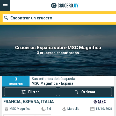
Encontrar un crucero
Nuestros destinos
Cruceros España sobre MSC Magnifica
3 cruceros encontrados
Fecha de salida
Puertos
Compañías
3
Sus criterios de búsqueda:
Buscar
MSC Magnifica - España
cruceros
Filtrar
Ordenar
FRANCIA, ESPAÑA, ITALIA
MSC Magnifica
5 d
Marsella
18/10/2026