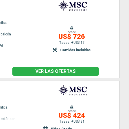
ifica
desde
 balcón
US$ 726
Tasas: +US$ 17
26
Comidas incluidas
VER LAS OFERTAS
ifica
desde
US$ 424
 estándar
Tasas: +US$ 31
Niños Gratis