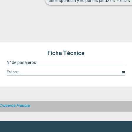
correspondían y no por los jacuzzis. Y si las
piscinas grandes estuvieran climatizadas 
gente las podía aprovechar, ya que al atrave
días frescos y frios. Una piscina climatizada
sería ideal
Ficha Técnica
N° de pasajeros:
Eslora:
m
Cruceros Francia