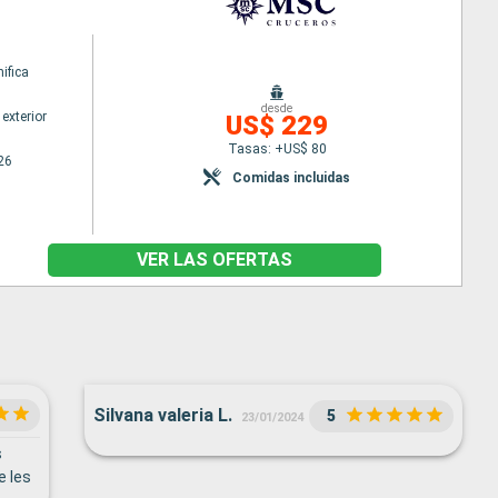
ifica
desde
exterior
US$ 229
Tasas: +US$ 80
26
Comidas incluidas
VER LAS OFERTAS
Silvana valeria L.
5
23/01/2024
s
e les