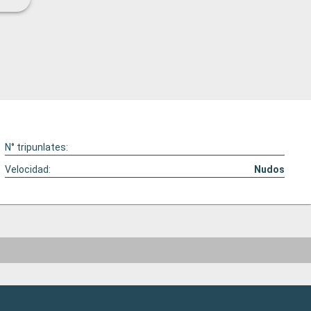
más
sar
N° tripunlates:
Velocidad:
Nudos