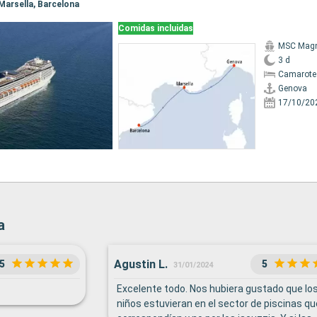
 Marsella, Barcelona
Comidas incluidas
MSC Magn
3 d
Camarote 
Genova
17/10/20
a
Agustin L.
5
5
31/01/2024
Excelente todo. Nos hubiera gustado que lo
niños estuvieran en el sector de piscinas qu