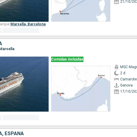
21/10/20
arque:
Marsella,
Barcelona
A
 Marsella
Comidas incluidas
MSC Magn
2 d
Camarote
Genova
17/10/20
IA, ESPAÑA