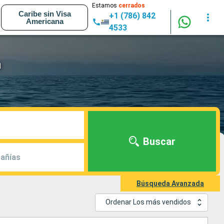
Estamos
cerrados
Caribe sin Visa
+1 (786) 842
Americana
4533
a
Buscar
añías
Búsqueda Avanzada
Ordenar Los más vendidos