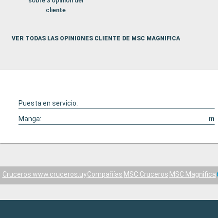
sobre 3 opinión del
cliente
VER TODAS LAS OPINIONES CLIENTE DE MSC MAGNIFICA
Puesta en servicio:
Manga:
m
Cruceros www.cruceros.uy
Compañías
MSC Cruceros
MSC Magnifica