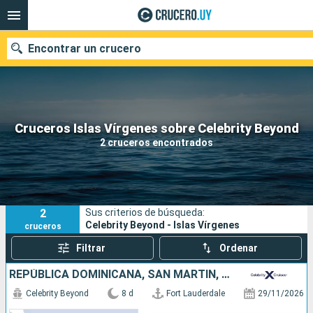
Encontrar un crucero
Nuestros destinos
Cruceros Islas Vírgenes sobre Celebrity Beyond
2 cruceros encontrados
Fecha de salida
Puertos
Compañías
2
Sus criterios de búsqueda:
Buscar
Celebrity Beyond - Islas Vírgenes
cruceros
Filtrar
Ordenar
REPÚBLICA DOMINICANA, SAN MARTÍN, ESTADOS UNIDOS
Celebrity Beyond
8 d
Fort Lauderdale
29/11/2026