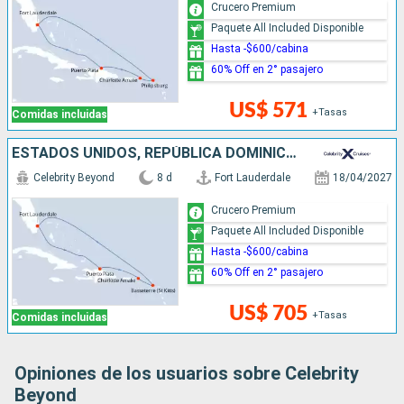
Crucero Premium
Paquete All Included Disponible
Hasta -$600/cabina
60% Off en 2° pasajero
US$ 571
+Tasas
Comidas incluidas
ESTADOS UNIDOS, REPÚBLICA DOMINICANA
Celebrity Beyond
8 d
Fort Lauderdale
18/04/2027
Crucero Premium
Paquete All Included Disponible
Hasta -$600/cabina
60% Off en 2° pasajero
US$ 705
+Tasas
Comidas incluidas
Opiniones de los usuarios sobre Celebrity
Beyond