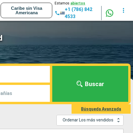
Estamos
abiertos
Caribe sin Visa
+1 (786) 842
Americana
4533
d
Buscar
añías
Búsqueda Avanzada
Ordenar Los más vendidos