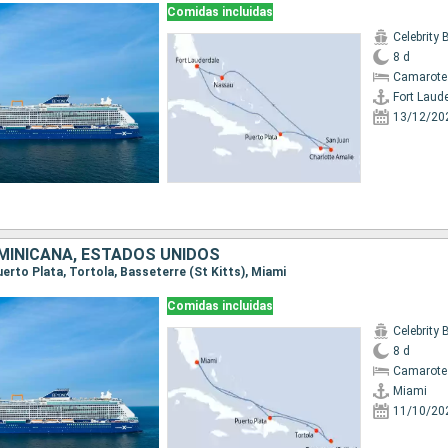
Comidas incluidas
Celebrity
8 d
Camarote
Fort Laud
13/12/20
MINICANA, ESTADOS UNIDOS
Puerto Plata, Tortola, Basseterre (St Kitts), Miami
Comidas incluidas
Celebrity
8 d
Camarote
Miami
11/10/20