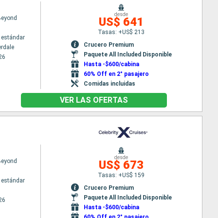
desde
 Beyond
US$ 641
Tasas: +US$ 213
 estándar
Crucero Premium
erdale
Paquete All Included Disponible
26
Hasta -$600/cabina
60% Off en 2° pasajero
Comidas incluidas
VER LAS OFERTAS
desde
 Beyond
US$ 673
Tasas: +US$ 159
 estándar
Crucero Premium
Paquete All Included Disponible
26
Hasta -$600/cabina
60% Off en 2° pasajero