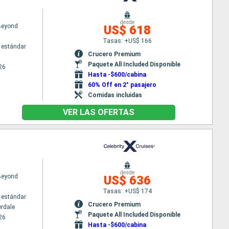
desde
 Beyond
US$ 618
Tasas: +US$ 166
 estándar
Crucero Premium
Paquete All Included Disponible
26
Hasta -$600/cabina
60% Off en 2° pasajero
Comidas incluidas
VER LAS OFERTAS
desde
 Beyond
US$ 636
Tasas: +US$ 174
 estándar
Crucero Premium
erdale
Paquete All Included Disponible
26
Hasta -$600/cabina