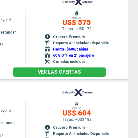
desde
 Beyond
US$ 575
Tasas: +US$ 179
 estándar
Crucero Premium
Paquete All Included Disponible
27
Hasta -$600/cabina
60% Off en 2° pasajero
Comidas incluidas
VER LAS OFERTAS
desde
 Beyond
US$ 604
Tasas: +US$ 182
 estándar
Crucero Premium
Paquete All Included Disponible
27