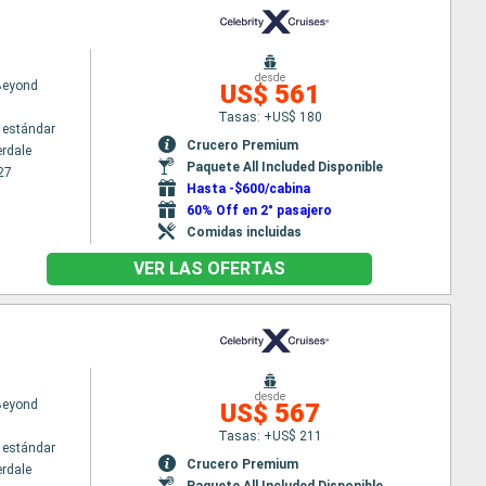
desde
 Beyond
US$ 561
Tasas: +US$ 180
 estándar
Crucero Premium
erdale
Paquete All Included Disponible
27
Hasta -$600/cabina
60% Off en 2° pasajero
Comidas incluidas
VER LAS OFERTAS
desde
 Beyond
US$ 567
Tasas: +US$ 211
 estándar
Crucero Premium
erdale
Paquete All Included Disponible