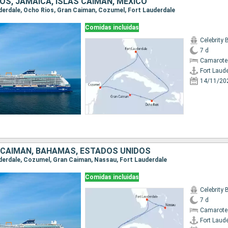
OS, JAMAICA, ISLAS CAIMÁN, MÉXICO
auderdale, Ocho Rios, Gran Caiman, Cozumel, Fort Lauderdale
Comidas incluidas
Celebrity
7 d
Camarote
Fort Laud
14/11/20
S CAIMÁN, BAHAMAS, ESTADOS UNIDOS
auderdale, Cozumel, Gran Caiman, Nassau, Fort Lauderdale
Comidas incluidas
Celebrity
7 d
Camarote
Fort Laud