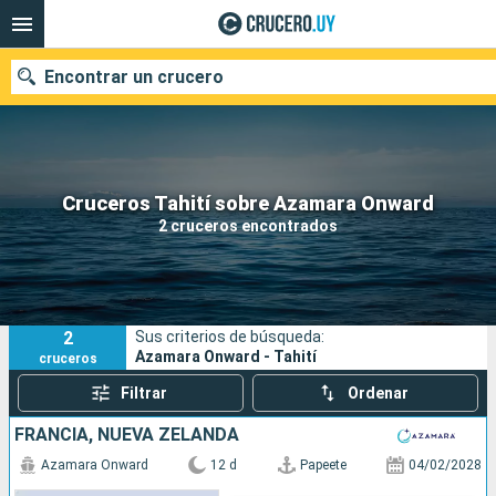
Encontrar un crucero
Nuestros destinos
Cruceros Tahití sobre Azamara Onward
2 cruceros encontrados
Fecha de salida
Puertos
Compañías
2
Sus criterios de búsqueda:
Buscar
Azamara Onward - Tahití
cruceros
Filtrar
Ordenar
FRANCIA, NUEVA ZELANDA
Azamara Onward
12 d
Papeete
04/02/2028