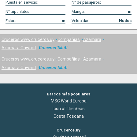
Puesta en servicio:
N° de pasajeros:
N° tripunlates:
Manga:
m
Eslora:
m
Velocidad:
Nudos
Cruceros www.cruceros.uy
Compañías
Azamara
Azamara Onward
Cruceros Tahití
Cruceros www.cruceros.uy
Compañías
Azamara
Azamara Onward
Cruceros Tahití
Barcos más populares
MSC World Europa
Icon of the Seas
Costa Toscana
Cruceros.uy