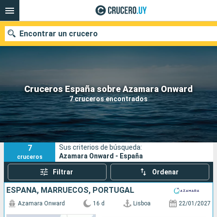
Encontrar un crucero
Nuestros destinos
Cruceros España sobre Azamara Onward
7 cruceros encontrados
Fecha de salida
Puertos
Compañías
7
Sus criterios de búsqueda:
Buscar
Azamara Onward - España
cruceros
Filtrar
Ordenar
ESPAÑA, MARRUECOS, PORTUGAL
Azamara Onward
16 d
Lisboa
22/01/2027