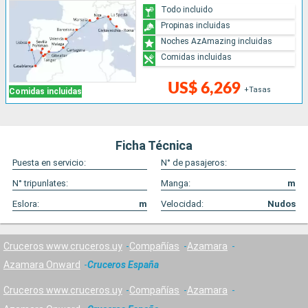
Todo incluido
Propinas incluidas
Noches AzAmazing incluidas
Comidas incluidas
US$ 6,269
+Tasas
Comidas incluidas
Ficha Técnica
Puesta en servicio:
N° de pasajeros:
N° tripunlates:
Manga:
m
Eslora:
m
Velocidad:
Nudos
Cruceros www.cruceros.uy
Compañías
Azamara
Azamara Onward
Cruceros España
Cruceros www.cruceros.uy
Compañías
Azamara