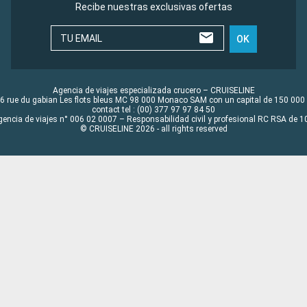
Recibe nuestras exclusivas ofertas
TU EMAIL
OK
Agencia de viajes especializada crucero – CRUISELINE
6 rue du gabian Les flots bleus MC 98 000 Monaco SAM con un capital de 150 000
contact tel : (00) 377 97 97 84 50
gencia de viajes n° 006 02 0007 – Responsabilidad civil y profesional RC RSA de
© CRUISELINE 2026 - all rights reserved