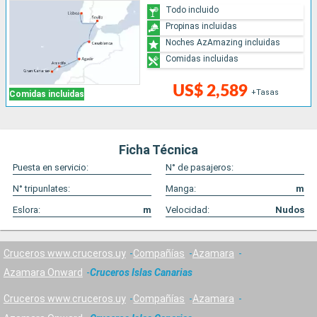
Todo incluido
Propinas incluidas
Noches AzAmazing incluidas
Comidas incluidas
US$ 2,589
+Tasas
Comidas incluidas
Ficha Técnica
Puesta en servicio:
N° de pasajeros:
N° tripunlates:
Manga:
m
Eslora:
m
Velocidad:
Nudos
Cruceros www.cruceros.uy
Compañías
Azamara
Azamara Onward
Cruceros Islas Canarias
Cruceros www.cruceros.uy
Compañías
Azamara