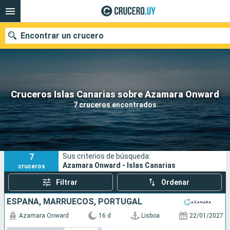
Encontrar un crucero
Nuestros destinos
Cruceros Islas Canarias sobre Azamara Onward
7 cruceros encontrados
Fecha de salida
Puertos
Compañías
7
Sus criterios de búsqueda:
Buscar
Azamara Onward - Islas Canarias
cruceros
Filtrar
Ordenar
ESPAÑA, MARRUECOS, PORTUGAL
Azamara Onward
16 d
Lisboa
22/01/2027