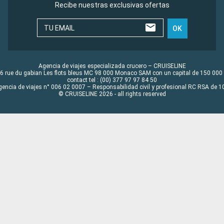
Recibe nuestras exclusivas ofertas
TU EMAIL
OK
Agencia de viajes especializada crucero – CRUISELINE
6 rue du gabian Les flots bleus MC 98 000 Monaco SAM con un capital de 150 000
contact tel : (00) 377 97 97 84 50
gencia de viajes n° 006 02 0007 – Responsabilidad civil y profesional RC RSA de
© CRUISELINE 2026 - all rights reserved