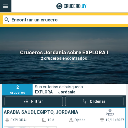
Encontrar un crucero
Nuestros destinos
Cruceros Jordania sobre EXPLORA I
2 cruceros encontrados
Fecha de salida
Puertos
Compañías
2
Sus criterios de búsqueda:
Buscar
EXPLORA I - Jordania
cruceros
Filtrar
Ordenar
ARABIA SAUDÍ, EGIPTO, JORDANIA
EXPLORA I
10 d
Djedda
19/11/2027