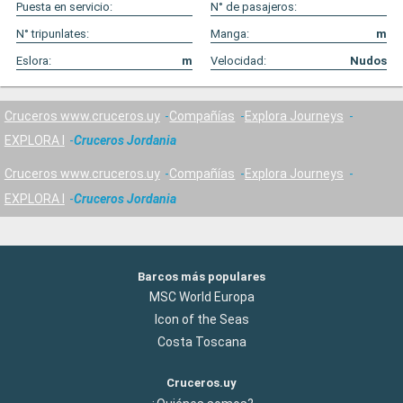
Puesta en servicio:
N° de pasajeros:
N° tripunlates:
Manga:
m
Eslora:
m
Velocidad:
Nudos
Cruceros www.cruceros.uy
Compañías
Explora Journeys
EXPLORA I
Cruceros Jordania
Cruceros www.cruceros.uy
Compañías
Explora Journeys
EXPLORA I
Cruceros Jordania
Barcos más populares
MSC World Europa
Icon of the Seas
Costa Toscana
Cruceros.uy