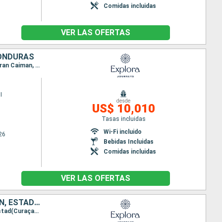
Comidas incluidas
VER LAS OFERTAS
HONDURAS
Itinerario : Miami, Willemstad(Curaçao), Oranjestad (Aruba), Santa Marta, Cartagena de Indias, Gran Caiman, Miami, Cozumel, Costa Maya, Santo Tomas, Belice, Roatan, Miami
I
desde
US$ 10,010
Tasas incluidas
Wi-Fi incluido
26
Bebidas Incluidas
Comidas incluidas
VER LAS OFERTAS
MÉXICO, HONDURAS, BELICE, BAHAMAS, ARUBA, COLOMBIA, ISLAS CAIMÁN, ESTADOS UNIDOS
Itinerario : Miami, Porto Progreso, Roatan, Belice, Ocean cay MSC marine reserve, Miami, Willemstad(Curaçao), Oranjestad (Aruba), Santa Marta, Cartagena de Indias, Gran Caiman, Miami