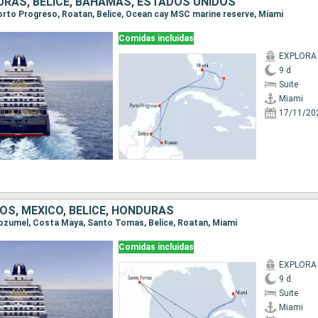
URAS, BELICE, BAHAMAS, ESTADOS UNIDOS
 Porto Progreso, Roatan, Belice, Ocean cay MSC marine reserve, Miami
Comidas incluidas
EXPLORA 
9 d
Suite
Miami
17/11/20
OS, MÉXICO, BELICE, HONDURAS
 Cozumel, Costa Maya, Santo Tomas, Belice, Roatan, Miami
Comidas incluidas
EXPLORA 
9 d
Suite
Miami