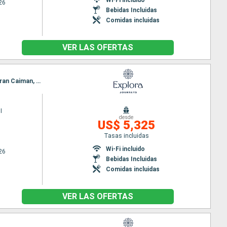
26
Bebidas Incluidas
Comidas incluidas
VER LAS OFERTAS
Itinerario : Miami, Willemstad(Curaçao), Oranjestad (Aruba), Santa Marta, Cartagena de Indias, Gran Caiman, Miami
I
desde
US$ 5,325
Tasas incluidas
Wi-Fi incluido
26
Bebidas Incluidas
Comidas incluidas
VER LAS OFERTAS