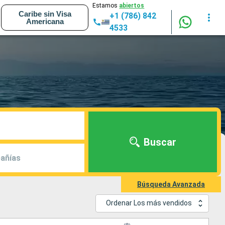
Estamos
abiertos
Caribe sin Visa
+1 (786) 842
Americana
4533
Buscar
añías
Búsqueda Avanzada
Ordenar Los más vendidos