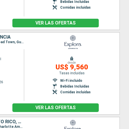
Bebidas Incluidas
Comidas incluidas
VER LAS OFERTAS
ANCIA
Itinerario : Miami, Saint John's, Terre de Haut, Philipsburg, San Juan, Basse-Terre (Guadalupe), Road Town, Gustavia, Miami
I
desde
US$ 9,560
Tasas incluidas
Wi-Fi incluido
26
Bebidas Incluidas
Comidas incluidas
VER LAS OFERTAS
ESTADOS UNIDOS, REPÚBLICA DOMINICANA, ANTIGUA Y BARBUDA, PUERTO RICO, SAN MARTÍN, REINO UNIDO
Itinerario : Miami, Puerto Plata, Isla Catalina, Saint John's, San Juan, Basse-Terre (Guadalupe), Charlotte Amalie, San Juan, Philipsburg, Saint John's, Little Bay, Road Town, Miami