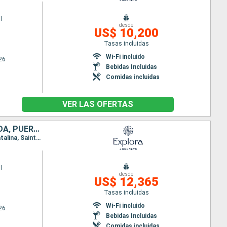
I
desde
US$ 10,200
Tasas incluidas
Wi-Fi incluido
26
Bebidas Incluidas
Comidas incluidas
VER LAS OFERTAS
FRANCIA, ESTADOS UNIDOS, REPÚBLICA DOMINICANA, ANTIGUA Y BARBUDA, PUERTO RICO
Itinerario : San Juan, Basse-Terre (Guadalupe), Road Town, Gustavia, Miami, Puerto Plata, Isla Catalina, Saint John's, San Juan, Basse-Terre (Guadalupe), Charlotte Amalie, San Juan
I
desde
US$ 12,365
Tasas incluidas
Wi-Fi incluido
26
Bebidas Incluidas
Comidas incluidas