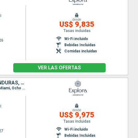
I
desde
US$ 9,835
Tasas incluidas
Wi-Fi incluido
26
Bebidas Incluidas
Comidas incluidas
VER LAS OFERTAS
REPÚBLICA DOMINICANA, PUERTO RICO, ESTADOS UNIDOS, JAMAICA, HONDURAS, BELICE
Itinerario : Miami, Puerto Plata, Republica Dominicana, San Juan, Charlotte Amalie, Virgin Gorda, Miami, Ocho Rios, Santo Tomas, Roatan, Belice, Key West, Miami
I
desde
US$ 9,975
Tasas incluidas
Wi-Fi incluido
27
Bebidas Incluidas