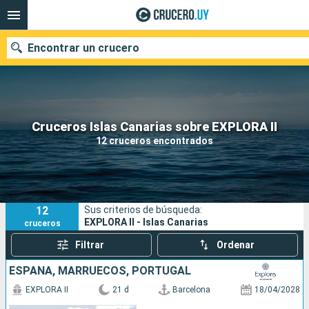
Encontrar un crucero
Nuestros destinos
Cruceros Islas Canarias sobre EXPLORA II
12 cruceros encontrados
Fecha de salida
Puertos
Compañías
12
Sus criterios de búsqueda:
Buscar
EXPLORA II - Islas Canarias
cruceros
Filtrar
Ordenar
ESPAÑA, MARRUECOS, PORTUGAL
EXPLORA II
21 d
Barcelona
18/04/2028