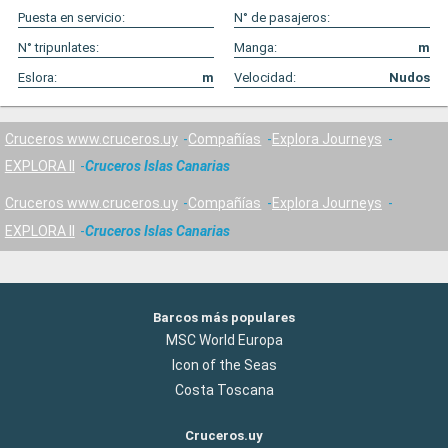
Puesta en servicio:
N° de pasajeros:
N° tripunlates:
Manga:
m
Eslora:
m
Velocidad:
Nudos
Cruceros www.cruceros.uy
Compañías
Explora Journeys
EXPLORA II
Cruceros Islas Canarias
Cruceros www.cruceros.uy
Compañías
Explora Journeys
EXPLORA II
Cruceros Islas Canarias
Barcos más populares
MSC World Europa
Icon of the Seas
Costa Toscana
Cruceros.uy