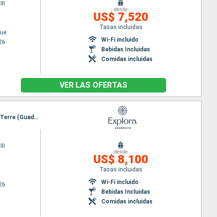
II
desde
US$ 7,520
Tasas incluidas
ue
Wi-Fi incluido
26
Bebidas Incluidas
Comidas incluidas
VER LAS OFERTAS
Itinerario : Miami, Saint John's, Terre de Haut, Gustavia, San Juan, Road Bay, Saint John's, Basse-Terre (Guadalupe), Grand Turk, Miami
II
desde
US$ 8,100
Tasas incluidas
Wi-Fi incluido
26
Bebidas Incluidas
Comidas incluidas