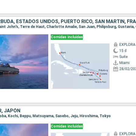
BUDA, ESTADOS UNIDOS, PUERTO RICO, SAN MARTÍN, FR
Comidas incluidas
EXPLORA I
15 d
Suite
Miami
28/02/20
R, JAPÓN
 Toba, Kochi, Beppu, Matsuyama, Sasebo, Jeju, Hiroshima, Tokyo
Comidas incluidas
EXPLORA I