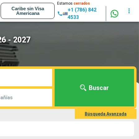
Estamos
cerrados
Caribe sin Visa
+1 (786) 842
Americana
4533
26 - 2027
Buscar
añías
Búsqueda Avanzada