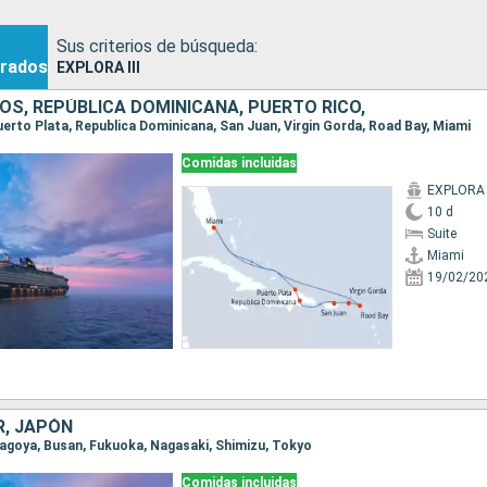
Sus criterios de búsqueda:
rados
EXPLORA III
OS, REPÚBLICA DOMINICANA, PUERTO RICO,
Puerto Plata, Republica Dominicana, San Juan, Virgin Gorda, Road Bay, Miami
Comidas incluidas
EXPLORA I
10 d
Suite
Miami
19/02/20
R, JAPÓN
 Nagoya, Busan, Fukuoka, Nagasaki, Shimizu, Tokyo
Comidas incluidas