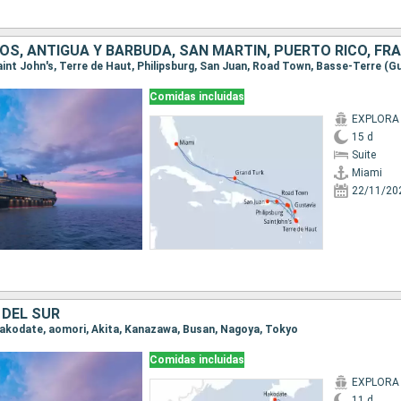
S, ANTIGUA Y BARBUDA, SAN MARTÍN, PUERTO RICO, FR
Comidas incluidas
EXPLORA I
15 d
Suite
Miami
22/11/20
 DEL SUR
 Hakodate, aomori, Akita, Kanazawa, Busan, Nagoya, Tokyo
Comidas incluidas
EXPLORA I
11 d