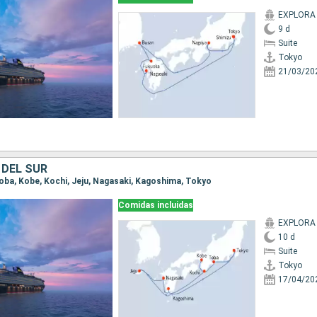
EXPLORA I
9 d
Suite
Tokyo
21/03/20
 DEL SUR
 Toba, Kobe, Kochi, Jeju, Nagasaki, Kagoshima, Tokyo
Comidas incluidas
EXPLORA I
10 d
Suite
Tokyo
17/04/20