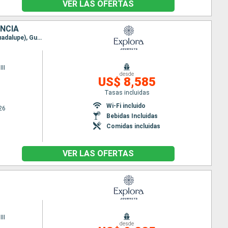
VER LAS OFERTAS
ANCIA
Itinerario : Miami, Saint John's, Terre de Haut, Philipsburg, San Juan, Road Town, Basse-Terre (Guadalupe), Gustavia, Grand Turk, Miami
II
desde
US$ 8,585
Tasas incluidas
Wi-Fi incluido
26
Bebidas Incluidas
Comidas incluidas
VER LAS OFERTAS
II
desde