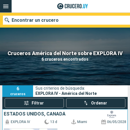
Encontrar un crucero
Nuestros destinos
Cruceros América del Norte sobre EXPLORA IV
6 cruceros encontrados
Fecha de salida
Puertos
Compañías
6
Sus criterios de búsqueda:
Buscar
EXPLORA IV - América del Norte
cruceros
Filtrar
Ordenar
ESTADOS UNIDOS, CANADÁ
EXPLORA IV
13 d
Miami
06/05/2028