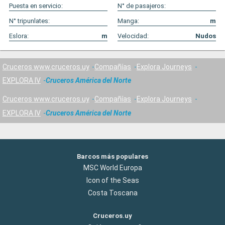
Puesta en servicio:
N° de pasajeros:
N° tripunlates:
Manga:
m
Eslora:
m
Velocidad:
Nudos
Cruceros www.cruceros.uy
Compañías
Explora Journeys
EXPLORA IV
Cruceros América del Norte
Cruceros www.cruceros.uy
Compañías
Explora Journeys
EXPLORA IV
Cruceros América del Norte
Barcos más populares
MSC World Europa
Icon of the Seas
Costa Toscana
Cruceros.uy