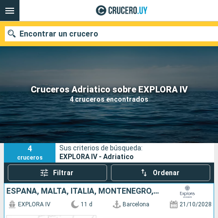
Encontrar un crucero
Nuestros destinos
Cruceros Adriatico sobre EXPLORA IV
4 cruceros encontrados
Fecha de salida
Puertos
Compañías
4
Sus criterios de búsqueda:
Buscar
EXPLORA IV - Adriatico
cruceros
Filtrar
Ordenar
ESPAÑA, MALTA, ITALIA, MONTENEGRO, ESLOVENIA
EXPLORA IV
11 d
Barcelona
21/10/2028