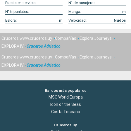
Puesta en servicio:
N° de pasajeros:
N° tripunlates:
Manga:
m
Eslora:
m
Velocidad:
Nudos
Cruceros www.cruceros.uy
Compañías
Explora Journeys
EXPLORA IV
Cruceros Adriatico
Cruceros www.cruceros.uy
Compañías
Explora Journeys
EXPLORA IV
Cruceros Adriatico
Barcos más populares
MSC World Europa
Icon of the Seas
Costa Toscana
Cruceros.uy