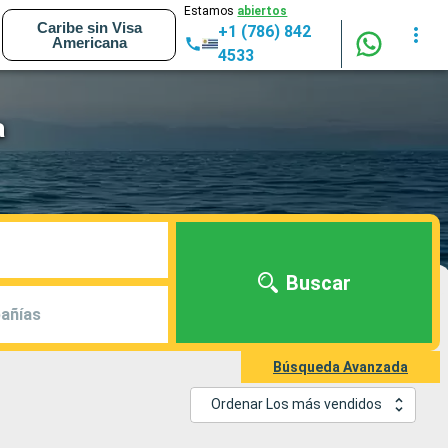
Estamos
abiertos
Caribe sin Visa
+1 (786) 842
Americana
4533
a
Buscar
añías
Búsqueda Avanzada
Ordenar Los más vendidos