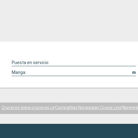
Puesta en servicio:
Manga:
m
Cruceros www.cruceros.uy
Compañías
Norwegian Cruise Line
Norwegi