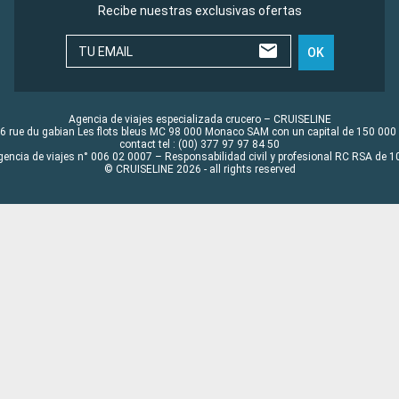
Recibe nuestras exclusivas ofertas
TU EMAIL
OK
Agencia de viajes especializada crucero – CRUISELINE
6 rue du gabian Les flots bleus MC 98 000 Monaco SAM con un capital de 150 000
contact tel : (00) 377 97 97 84 50
gencia de viajes n° 006 02 0007 – Responsabilidad civil y profesional RC RSA de
© CRUISELINE 2026 - all rights reserved