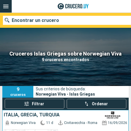
Encontrar un crucero
Nuestros destinos
Cruceros Islas Griegas sobre Norwegian Viva
9 cruceros encontrados
Fecha de salida
Puertos
Compañías
9
Sus criterios de búsqueda:
Buscar
Norwegian Viva - Islas Griegas
cruceros
Filtrar
Ordenar
ITALIA, GRECIA, TURQUÍA
Norwegian Viva
11 d
Civitavecchia - Roma
16/09/2026