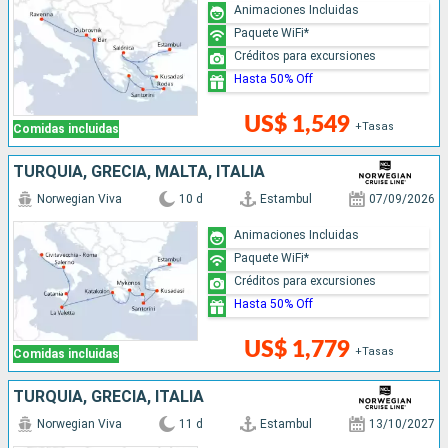
Animaciones Incluidas
Paquete WiFi*
Créditos para excursiones
Hasta 50% Off
US$ 1,549
+Tasas
Comidas incluidas
TURQUÍA, GRECIA, MALTA, ITALIA
Norwegian Viva
10 d
Estambul
07/09/2026
Animaciones Incluidas
Paquete WiFi*
Créditos para excursiones
Hasta 50% Off
US$ 1,779
+Tasas
Comidas incluidas
TURQUÍA, GRECIA, ITALIA
Norwegian Viva
11 d
Estambul
13/10/2027