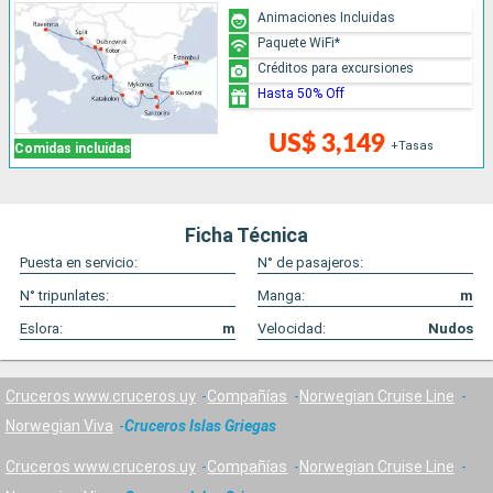
Animaciones Incluidas
Paquete WiFi*
Créditos para excursiones
Hasta 50% Off
US$ 3,149
+Tasas
Comidas incluidas
Ficha Técnica
Puesta en servicio:
N° de pasajeros:
N° tripunlates:
Manga:
m
Eslora:
m
Velocidad:
Nudos
Cruceros www.cruceros.uy
Compañías
Norwegian Cruise Line
Norwegian Viva
Cruceros Islas Griegas
Cruceros www.cruceros.uy
Compañías
Norwegian Cruise Line