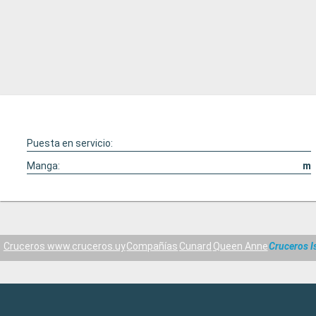
Puesta en servicio:
Manga:
m
Cruceros www.cruceros.uy
Compañías
Cunard
Queen Anne
Cruceros I