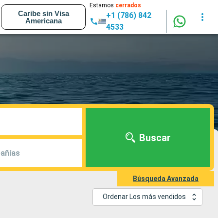
Estamos
cerrados
Caribe sin Visa
+1 (786) 842
Americana
4533
Buscar
añías
Búsqueda Avanzada
Ordenar Los más vendidos