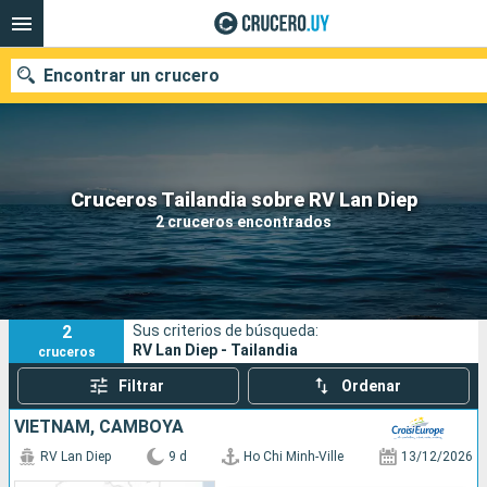
Encontrar un crucero
Nuestros destinos
Cruceros Tailandia sobre RV Lan Diep
2 cruceros encontrados
Fecha de salida
Puertos
Compañías
2
Sus criterios de búsqueda:
Buscar
RV Lan Diep - Tailandia
cruceros
Filtrar
Ordenar
VIETNAM, CAMBOYA
RV Lan Diep
9 d
Ho Chi Minh-Ville
13/12/2026