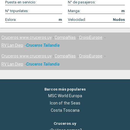
Puesta en servicio:
N° de pasajeros:
N° tripunlates:
Manga:
m
Eslora:
m
Velocidad:
Nudos
Cruceros www.cruceros.uy
Compañías
CroisiEurope
RV Lan Diep
Cruceros Tailandia
Cruceros www.cruceros.uy
Compañías
CroisiEurope
RV Lan Diep
Cruceros Tailandia
Barcos más populares
MSC World Europa
Icon of the Seas
Costa Toscana
Cruceros.uy