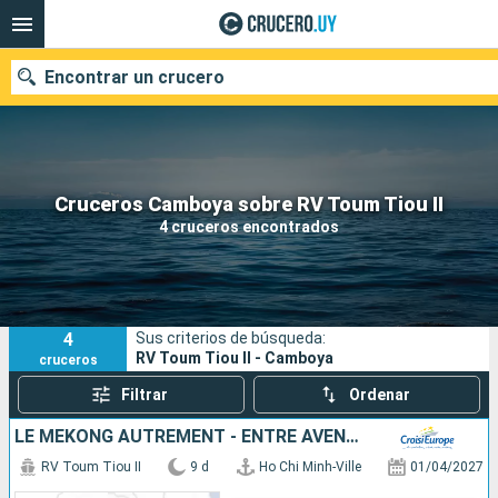
Encontrar un crucero
Nuestros destinos
Cruceros Camboya sobre RV Toum Tiou II
4 cruceros encontrados
Fecha de salida
Puertos
Compañías
4
Sus criterios de búsqueda:
Buscar
RV Toum Tiou II - Camboya
cruceros
Filtrar
Ordenar
LE MÉKONG AUTREMENT - ENTRE AVENTURE ET SITES INCONTOURNABLES
RV Toum Tiou II
9 d
Ho Chi Minh-Ville
01/04/2027