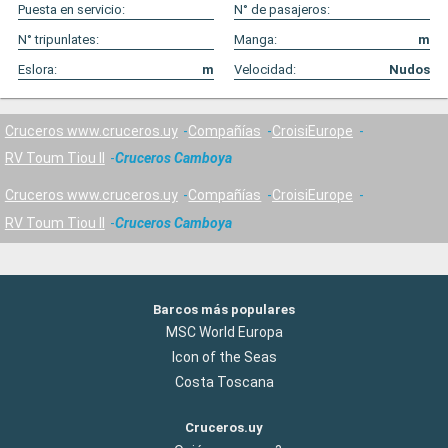
Puesta en servicio:
N° de pasajeros:
N° tripunlates:
Manga:
m
Eslora:
m
Velocidad:
Nudos
Cruceros www.cruceros.uy
Compañías
CroisiEurope
RV Toum Tiou II
Cruceros Camboya
Cruceros www.cruceros.uy
Compañías
CroisiEurope
RV Toum Tiou II
Cruceros Camboya
Barcos más populares
MSC World Europa
Icon of the Seas
Costa Toscana
Cruceros.uy