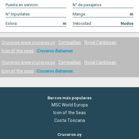
Puesta en servicio:
N° de pasajeros:
N° tripunlates:
Manga:
m
Eslora:
m
Velocidad:
Nudos
Cruceros www.cruceros.uy
Compañías
Royal Caribbean
Icon of the seas
Cruceros Bahamas
Cruceros www.cruceros.uy
Compañías
Royal Caribbean
Icon of the seas
Cruceros Bahamas
Barcos más populares
MSC World Europa
Icon of the Seas
Costa Toscana
Cruceros.uy