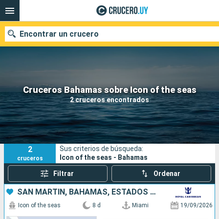
Encontrar un crucero
Nuestros destinos
Cruceros Bahamas sobre Icon of the seas
2 cruceros encontrados
Fecha de salida
Puertos
Compañías
2
Sus criterios de búsqueda:
Buscar
Icon of the seas - Bahamas
cruceros
Filtrar
Ordenar
SAN MARTÍN, BAHAMAS, ESTADOS UNIDOS
Icon of the seas
8 d
Miami
19/09/2026