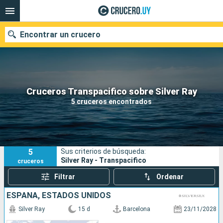
Encontrar un crucero
Nuestros destinos
Cruceros Transpacifico sobre Silver Ray
5 cruceros encontrados
Fecha de salida
Puertos
Compañías
5
Sus criterios de búsqueda:
Buscar
Silver Ray - Transpacifico
cruceros
Filtrar
Ordenar
ESPAÑA, ESTADOS UNIDOS
Silver Ray
15 d
Barcelona
23/11/2028