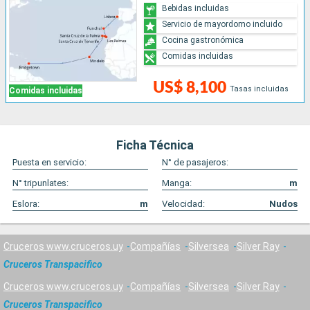
Bebidas incluidas
Servicio de mayordomo incluido
Cocina gastronómica
Comidas incluidas
US$ 8,100
Tasas incluidas
Comidas incluidas
Ficha Técnica
Puesta en servicio:
N° de pasajeros:
N° tripunlates:
Manga:
m
Eslora:
m
Velocidad:
Nudos
Cruceros www.cruceros.uy
Compañías
Silversea
Silver Ray
Cruceros Transpacifico
Cruceros www.cruceros.uy
Compañías
Silversea
Silver Ray
Cruceros Transpacifico