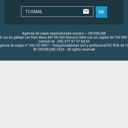
TU EMAIL
OK
Agencia de viajes especializada crucero – CRUISELINE
6 rue du gabian Les flots bleus MC 98 000 Monaco SAM con un capital de 150 000
contact tel : (00) 377 97 97 84 50
gencia de viajes n° 006 02 0007 – Responsabilidad civil y profesional RC RSA de
© CRUISELINE 2026 - all rights reserved