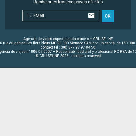
Recibe nuestras exclusivas ofertas
TU EMAIL
OK
Agencia de viajes especializada crucero – CRUISELINE
6 rue du gabian Les flots bleus MC 98 000 Monaco SAM con un capital de 150 000
contact tel : (00) 377 97 97 84 50
gencia de viajes n° 006 02 0007 – Responsabilidad civil y profesional RC RSA de
© CRUISELINE 2026 - all rights reserved