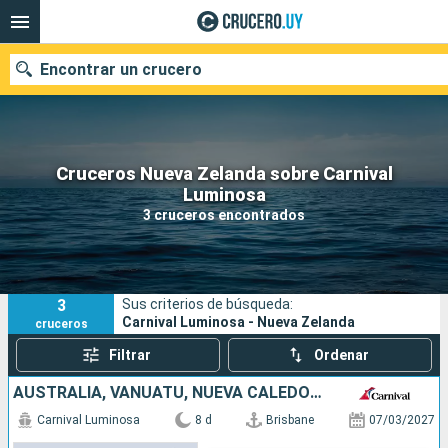
Encontrar un crucero
Cruceros Nueva Zelanda sobre Carnival
Nuestros destinos
Luminosa
3 cruceros encontrados
Fecha de salida
Puertos
Compañías
3
Sus criterios de búsqueda:
Buscar
Carnival Luminosa - Nueva Zelanda
cruceros
Filtrar
Ordenar
AUSTRALIA, VANUATU, NUEVA CALEDONIA
Carnival Luminosa
8 d
Brisbane
07/03/2027