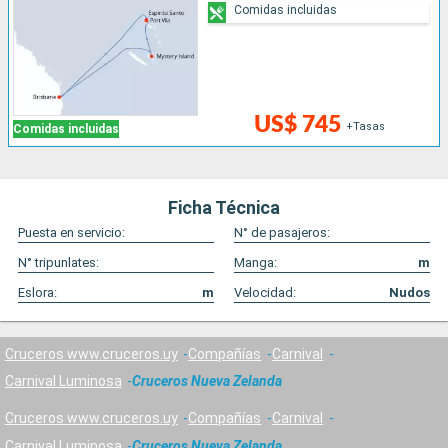
Comidas incluidas
US$ 745
+Tasas
Comidas incluidas
Ficha Técnica
Puesta en servicio:
N° de pasajeros:
N° tripunlates:
Manga:
m
Eslora:
m
Velocidad:
Nudos
Cruceros www.cruceros.uy
Compañías
Carnival
Carnival Luminosa
Cruceros Nueva Zelanda
Cruceros www.cruceros.uy
Compañías
Carnival
Carnival Luminosa
Cruceros Nueva Zelanda