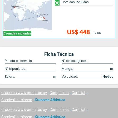
Comidas incluidas
US$ 448
+Tasas
Comidas incluidas
Ficha Técnica
Puesta en servicio:
N° de pasajeros:
N° tripunlates:
Manga:
m
Eslora:
m
Velocidad:
Nudos
Cruceros www.cruceros.uy
Compañías
Carnival
Carnival Luminosa
Cruceros Atlántico
Cruceros www.cruceros.uy
Compañías
Carnival
Carnival Luminosa
Cruceros Atlántico