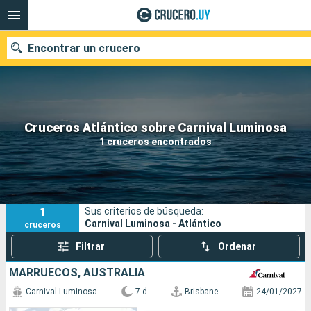
Encontrar un crucero
Nuestros destinos
Cruceros Atlántico sobre Carnival Luminosa
1 cruceros encontrados
Fecha de salida
Puertos
Compañías
1
Sus criterios de búsqueda:
Buscar
Carnival Luminosa - Atlántico
cruceros
Filtrar
Ordenar
MARRUECOS, AUSTRALIA
Carnival Luminosa
7 d
Brisbane
24/01/2027