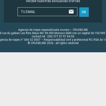
Recibe nuestras exclusivas ofertas
TU EMAIL
OK
Agencia de viajes especializada crucero – CRUISELINE
6 rue du gabian Les flots bleus MC 98 000 Monaco SAM con un capital de 150 000
contact tel : (00) 377 97 97 84 50
gencia de viajes n° 006 02 0007 – Responsabilidad civil y profesional RC RSA de
© CRUISELINE 2026 - all rights reserved