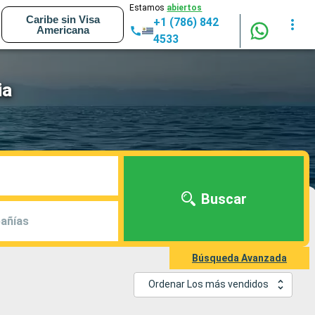
Estamos
abiertos
Caribe sin Visa
+1 (786) 842
Americana
4533
ia
Buscar
añías
Búsqueda Avanzada
Ordenar Los más vendidos