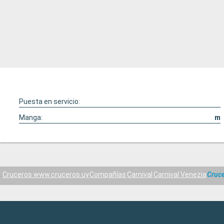
Puesta en servicio:
Manga:
m
Cruceros www.cruceros.uy
Compañías
Carnival
Carnival Venezia
Cruc