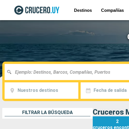
Destinos
Compañías
Nuestros destinos
Fecha de salida
Cruceros M
FILTRAR LA BÚSQUEDA
2
cruceros
encont