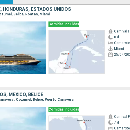
CE, HONDURAS, ESTADOS UNIDOS
Cozumel, Belice, Roatan, Miami
Comidas incluidas
Carnival F
8 d
Camarote
Miami
25/04/20
S, MÉXICO, BELICE
Canaveral, Cozumel, Belice, Puerto Canaveral
Comidas incluidas
Carnival F
7 d
Camarote