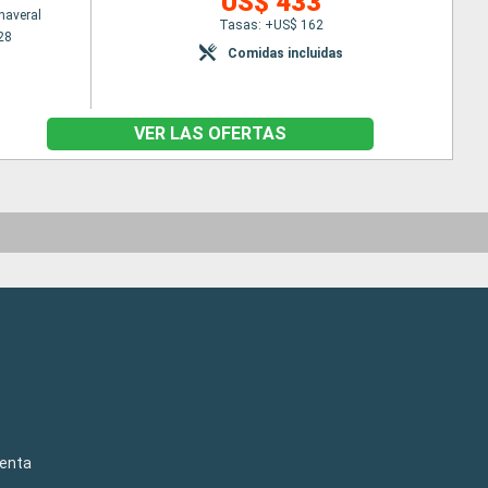
US$ 433
naveral
Tasas: +US$ 162
28
Comidas incluidas
VER LAS OFERTAS
venta