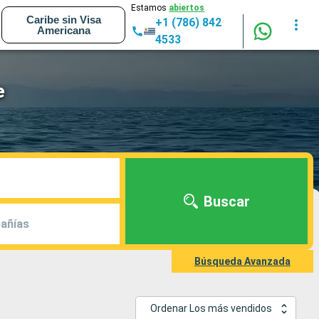
Estamos
abiertos
Caribe sin Visa
+1 (786) 842
Americana
4533
e
Buscar
añías
Búsqueda Avanzada
Ordenar Los más vendidos