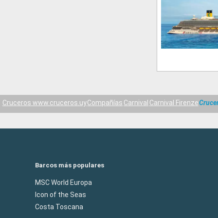
Cruceros www.cruceros.uy
Compañías
Carnival
Carnival Firenze
Cruce
Barcos más populares
MSC World Europa
Icon of the Seas
Costa Toscana